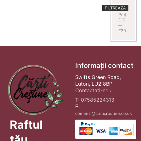
Preț
Preț
FILTREAZĂ
minim
maxim
Preț:
£10
—
£20
Informații contact
Swifts Green Road,
Luton, LU2 8BP
Contactați-ne ›
T:
07585224313
E:
comenzi@carticrestine.co.uk
Raftul
tău