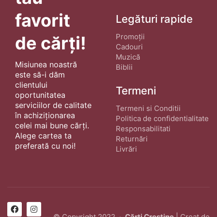
favorit
Legături rapide
Promoții
de cărți!
Cadouri
Muzică
Misiunea noastră
Biblii
este să-i dăm
clientului
Termeni
oportunitatea
serviciilor de calitate
Termeni si Conditii
în achiziționarea
Politica de confidentialitate
celei mai bune cărți.
Responsabilitati
Alege cartea ta
Returnări
preferată cu noi!
Livrări
© Copyright 2022 ·
Cărți Creștine
| Creat de