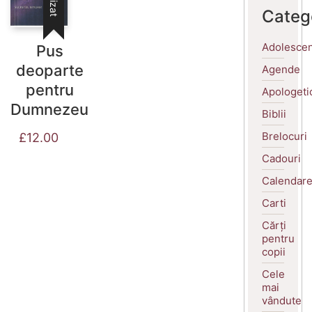
Categ
Adolescen
Pus
deoparte
Agende
pentru
Apologeti
Dumnezeu
Biblii
Brelocuri
£
12.00
Cadouri
Calendar
Carti
Cărți
pentru
copii
Cele
mai
vândute