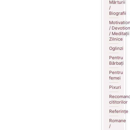
Mărturii
/
Biografii
Motivatio
/ Devotio
/ Meditații
Zilnice
Oglinzi
Pentru
Bărbați
Pentru
femei
Pixuri
Recomand
cititorilor
Referințe
Romane
/