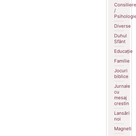
Consilier
/
Psihologi
Diverse
Duhul
Sfânt
Educație
Familie
Jocuri
biblice
Jurnale
cu
mesaj
crestin
Lansări
noi
Magneti