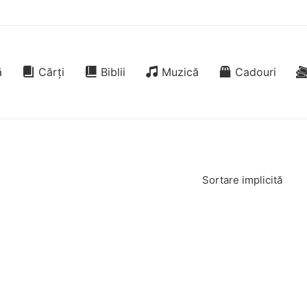
ă
Cărți
Biblii
Muzică
Cadouri
Sortare implicită