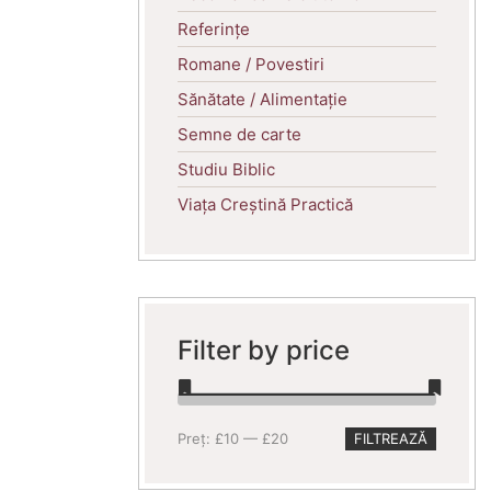
Referințe
Romane / Povestiri
Sănătate / Alimentație
Semne de carte
Studiu Biblic
Viața Creștină Practică
Filter by price
Preț
Preț
Preț:
£10
—
£20
FILTREAZĂ
minim
maxim