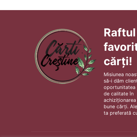
Raftul
favori
cărți!
Misiunea noas
să-i dăm client
oportunitatea s
de calitate în
achiziționarea
bune cărți. Al
ta preferată cu