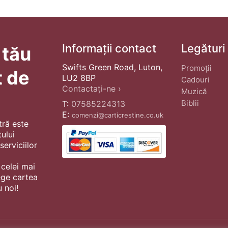
Informații contact
Legături
 tău
Swifts Green Road, Luton,
Promoții
t de
LU2 8BP
Cadouri
Contactați-ne ›
Muzică
Biblii
T:
07585224313
E:
comenzi@carticrestine.co.uk
tră este
ului
erviciilor
 celei mai
ege cartea
 noi!