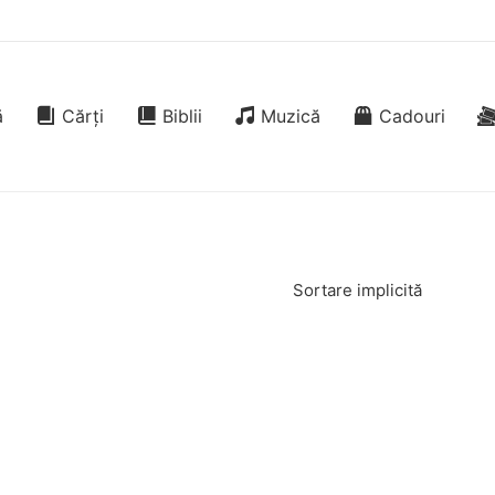
ă
Cărți
Biblii
Muzică
Cadouri
Sortare implicită