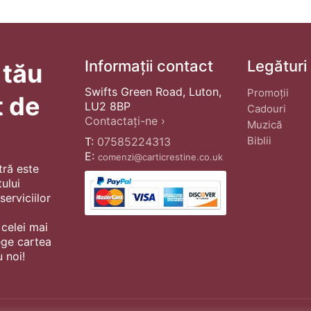
Informații contact
Legături
 tău
Swifts Green Road, Luton,
Promoții
t de
LU2 8BP
Cadouri
Contactați-ne ›
Muzică
Biblii
T:
07585224313
E:
comenzi@carticrestine.co.uk
tră este
ului
erviciilor
 celei mai
ege cartea
 noi!