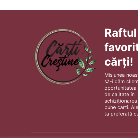
Raftul
favori
cărți!
Misiunea noas
să-i dăm client
oportunitatea s
de calitate în
achiziționarea
bune cărți. Al
ta preferată cu