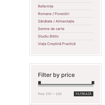
Referințe
Romane / Povestiri
Sănătate / Alimentație
Semne de carte
Studiu Biblic
Viața Creștină Practică
Filter by price
Preț
Preț
Preț:
£10
—
£20
FILTREAZĂ
minim
maxim