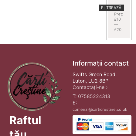
Preț
Preț
FILTREAZĂ
minim
maxim
Preț:
£10
—
£20
Informații contact
Swifts Green Road,
Luton, LU2 8BP
Contactați-ne ›
T:
07585224313
E:
comenzi@carticrestine.co.uk
Raftul
tău