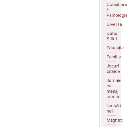
Consilier
/
Psihologi
Diverse
Duhul
Sfânt
Educație
Familie
Jocuri
biblice
Jurnale
cu
mesaj
crestin
Lansări
noi
Magneti