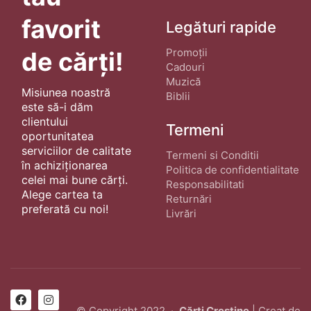
favorit
Legături rapide
Promoții
de cărți!
Cadouri
Muzică
Misiunea noastră
Biblii
este să-i dăm
clientului
Termeni
oportunitatea
serviciilor de calitate
Termeni si Conditii
în achiziționarea
Politica de confidentialitate
celei mai bune cărți.
Responsabilitati
Alege cartea ta
Returnări
preferată cu noi!
Livrări
© Copyright 2022 ·
Cărți Creștine
| Creat de