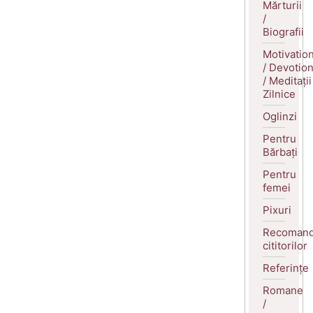
Mărturii
/
Biografii
Motivatio
/ Devotio
/ Meditații
Zilnice
Oglinzi
Pentru
Bărbați
Pentru
femei
Pixuri
Recomand
cititorilor
Referințe
Romane
/