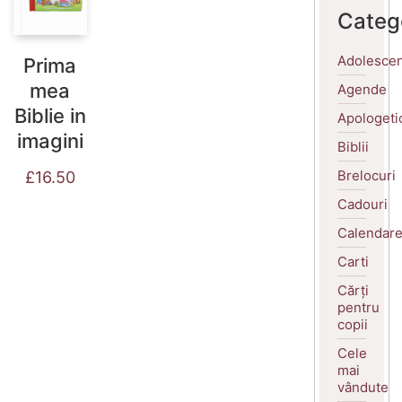
Categ
Adolescen
Prima
mea
Agende
Biblie in
Apologeti
imagini
Biblii
Brelocuri
£
16.50
Cadouri
Calendar
Carti
Cărți
pentru
copii
Cele
mai
vândute