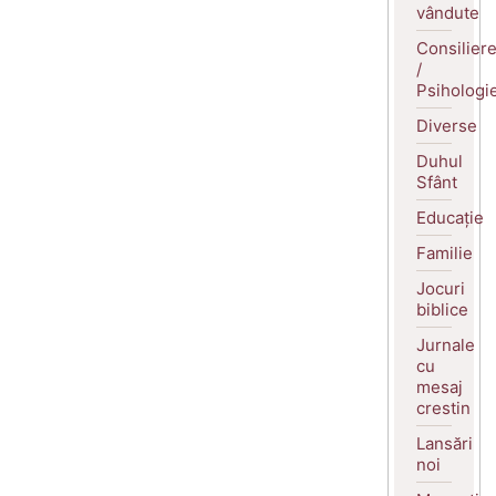
vândute
Consilier
/
Psihologi
Diverse
Duhul
Sfânt
Educație
Familie
Jocuri
biblice
Jurnale
cu
mesaj
crestin
Lansări
noi