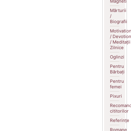
Magneti
Mărturii
/
Biografii
Motivatio
/ Devotio
/ Meditații
Zilnice
Oglinzi
Pentru
Bărbați
Pentru
femei
Pixuri
Recomand
cititorilor
Referințe
Romane