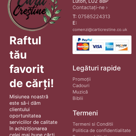
Luton, LU2 8BP
Contactați-ne ›
T:
07585224313
E:
comenzi@carticrestine.co.uk
Raftul
tău
favorit
Legături rapide
Promoții
de cărți!
Cadouri
Muzică
Misiunea noastră
Biblii
este să-i dăm
clientului
Termeni
oportunitatea
serviciilor de calitate
Termeni si Conditii
în achiziționarea
Politica de confidentialitate
celei mai bune cărți.