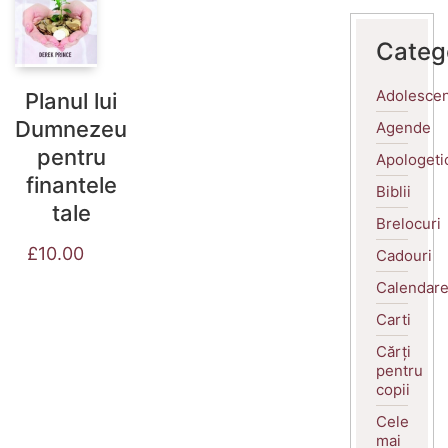
Categ
Adolescen
Planul lui
Dumnezeu
Agende
pentru
Apologeti
finantele
Biblii
tale
Brelocuri
£
10.00
Cadouri
Calendar
Carti
Cărți
pentru
copii
Cele
mai