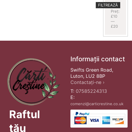
Preț
Preț
FILTREAZĂ
minim
maxim
Preț:
£10
—
£20
Informații contact
Swifts Green Road,
Luton, LU2 8BP
Contactați-ne ›
T:
07585224313
E:
comenzi@carticrestine.co.uk
Raftul
tău