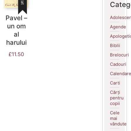
Categ
Pavel –
Adolescen
un om
Agende
al
Apologeti
harului
Biblii
£
11.50
Brelocuri
Cadouri
Calendar
Carti
Cărți
pentru
copii
Cele
mai
vândute