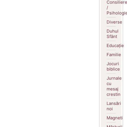
Consilier
/
Psihologi
Diverse
Duhul
Sfânt
Educație
Familie
Jocuri
biblice
Jurnale
cu
mesaj
crestin
Lansări
noi
Magneti
Mărturii