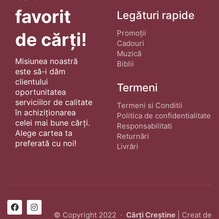
favorit
Legături rapide
Promoții
de cărți!
Cadouri
Muzică
Misiunea noastră
Biblii
este să-i dăm
clientului
Termeni
oportunitatea
serviciilor de calitate
Termeni si Conditii
în achiziționarea
Politica de confidentialitate
celei mai bune cărți.
Responsabilitati
Alege cartea ta
Returnări
preferată cu noi!
Livrări
© Copyright 2022 ·
Cărți Creștine
| Creat de