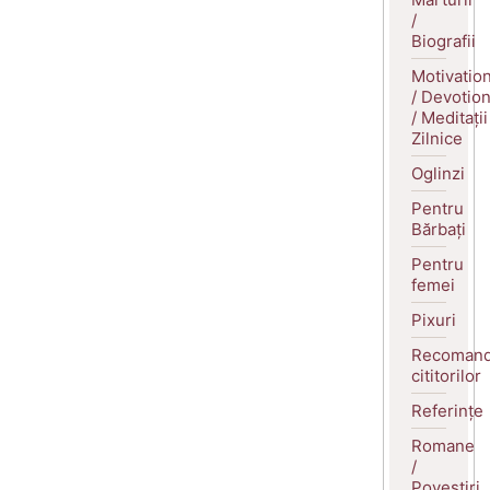
/
Biografii
Motivatio
/ Devotio
/ Meditații
Zilnice
Oglinzi
Pentru
Bărbați
Pentru
femei
Pixuri
Recomand
cititorilor
Referințe
Romane
/
Povestiri