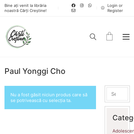
Bine ați venit la librăria
Login or
noastră Cărți Creștine!
Register
Paul Yonggi Cho
Nu a fost găsit niciun produs care să
se potrivească cu selecția ta.
Categ
Adolescen