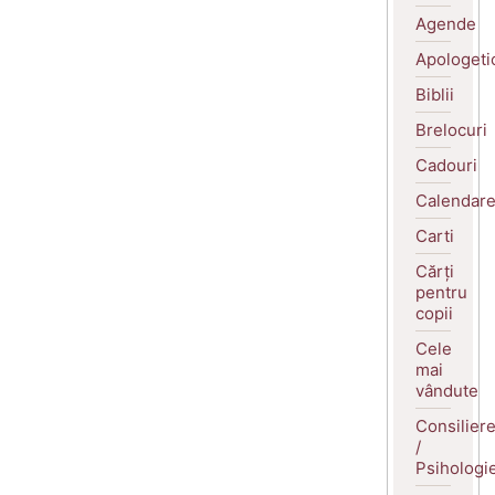
Agende
Apologeti
Biblii
Brelocuri
Cadouri
Calendar
Carti
Cărți
pentru
copii
Cele
mai
vândute
Consilier
/
Psihologi