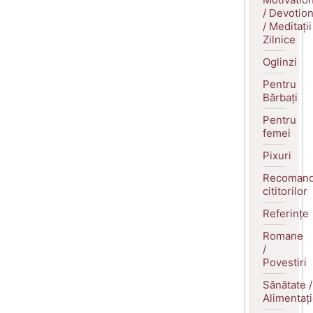
/ Devotio
/ Meditații
Zilnice
Oglinzi
Pentru
Bărbați
Pentru
femei
Pixuri
Recomand
cititorilor
Referințe
Romane
/
Povestiri
Sănătate /
Alimentaț