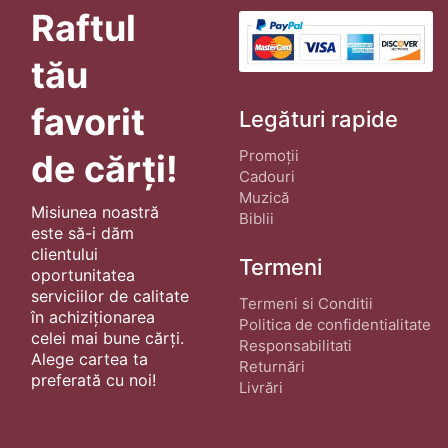
Raftul
tău
favorit
Legături rapide
Promoții
de cărți!
Cadouri
Muzică
Misiunea noastră
Biblii
este să-i dăm
clientului
Termeni
oportunitatea
serviciilor de calitate
Termeni si Conditii
în achiziționarea
Politica de confidentialitate
celei mai bune cărți.
Responsabilitati
Alege cartea ta
Returnări
preferată cu noi!
Livrări