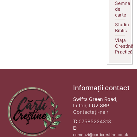
Semne
de
carte
Studiu
Biblic
Viața
Creștină
Practică
Informații contact
Swifts Green Road,
Luton, LU2 8BP
Contactați-ne ›
T:
07585224313
E:
comenzi@carticrestine.co.uk