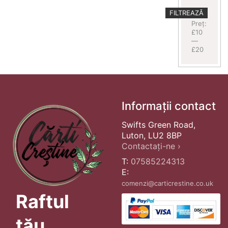
Preț
Preț
FILTREAZĂ
minim
maxim
Preț:
£10
—
£20
Informații contact
Swifts Green Road,
Luton, LU2 8BP
Contactați-ne ›
T:
07585224313
E:
comenzi@carticrestine.co.uk
Raftul
tău