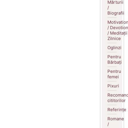
Mărturii
/
Biografii
Motivatio
/ Devotio
/ Meditații
Zilnice
Oglinzi
Pentru
Bărbați
Pentru
femei
Pixuri
Recomand
cititorilor
Referințe
Romane
/