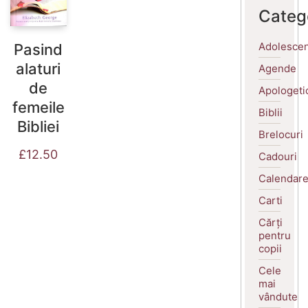
Categ
Adolescen
Pasind
alaturi
Agende
de
Apologeti
femeile
Biblii
Bibliei
Brelocuri
£
12.50
Cadouri
Calendar
Carti
Cărți
pentru
copii
Cele
mai
vândute