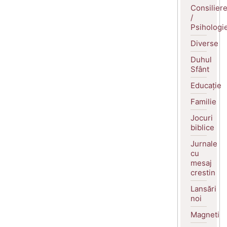
Consilier
/
Psihologi
Diverse
Duhul
Sfânt
Educație
Familie
Jocuri
biblice
Jurnale
cu
mesaj
crestin
Lansări
noi
Magneti