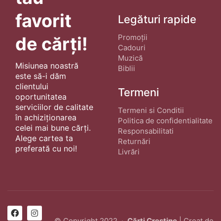
favorit
Legături rapide
Promoții
de cărți!
Cadouri
Muzică
Misiunea noastră
Biblii
este să-i dăm
clientului
Termeni
oportunitatea
serviciilor de calitate
Termeni si Conditii
în achiziționarea
Politica de confidentialitate
celei mai bune cărți.
Responsabilitati
Alege cartea ta
Returnări
preferată cu noi!
Livrări
© Copyright 2022 ·
Cărți Creștine
| Creat de