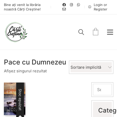
Bine ați venit la librăria
Login or
noastră Cărți Creștine!
Register
Pace cu Dumnezeu
Sortare implicită
Afișez singurul rezultat
Stoc epuizat
Categ