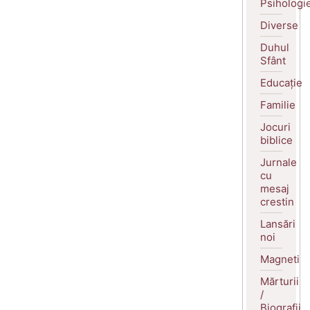
Psihologi
Diverse
Duhul
Sfânt
Educație
Familie
Jocuri
biblice
Jurnale
cu
mesaj
crestin
Lansări
noi
Magneti
Mărturii
/
Biografii