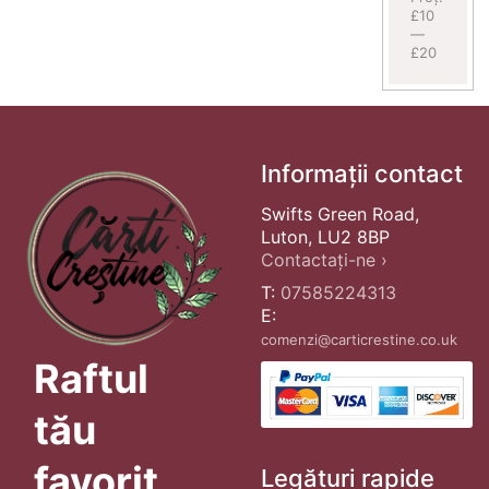
£10
—
£20
Informații contact
Swifts Green Road,
Luton, LU2 8BP
Contactați-ne ›
T:
07585224313
E:
comenzi@carticrestine.co.uk
Raftul
tău
favorit
Legături rapide