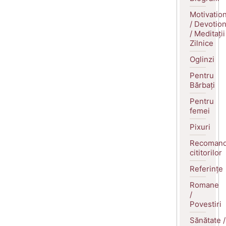
Motivatio
/ Devotio
/ Meditații
Zilnice
Oglinzi
Pentru
Bărbați
Pentru
femei
Pixuri
Recomand
cititorilor
Referințe
Romane
/
Povestiri
Sănătate /