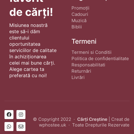
Promoții
de cărți!
Cadouri
Muzică
Misiunea noastră
Biblii
este să-i dăm
clientului
Termeni
oportunitatea
serviciilor de calitate
Termeni si Conditii
în achiziționarea
Politica de confidentialitate
celei mai bune cărți.
Responsabilitati
Alege cartea ta
Returnări
preferată cu noi!
Livrări
© Copyright 2022 ·
Cărți Creștine
| Creat de
wphostee.uk
· Toate Drepturile Rezervate