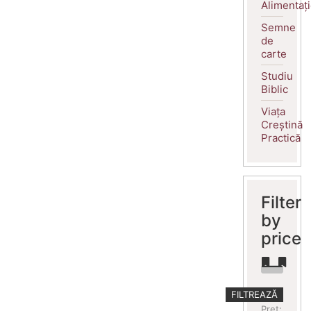
Alimentaț
Semne
de
carte
Studiu
Biblic
Viața
Creștină
Practică
Filter
by
price
Preț
Preț
FILTREAZĂ
minim
maxim
Preț: