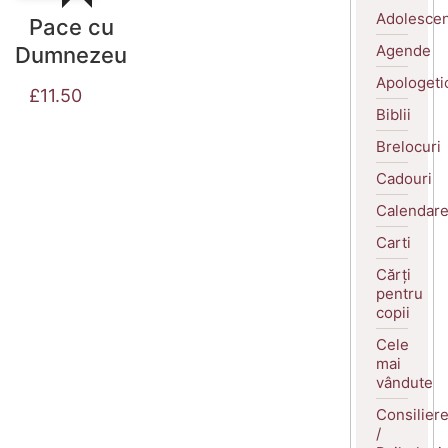
Adolescen
Pace cu
Agende
Dumnezeu
Apologeti
£
11.50
Biblii
Brelocuri
Cadouri
Calendar
Carti
Cărți
pentru
copii
Cele
mai
vândute
Consilier
/