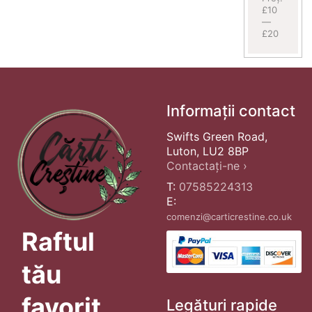
£10
—
£20
Informații contact
Swifts Green Road,
Luton, LU2 8BP
Contactați-ne ›
T:
07585224313
E:
comenzi@carticrestine.co.uk
Raftul
tău
favorit
Legături rapide