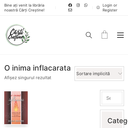
Bine ați venit la librăria
Login or
noastră Cărți Creștine!
Register
O inima inflacarata
Sortare implicită
Afișez singurul rezultat
Categ