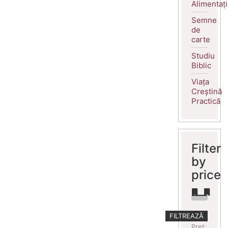
Alimentaț
Semne
de
carte
Studiu
Biblic
Viața
Creștină
Practică
Filter
by
price
Preț
Preț
FILTREAZĂ
minim
maxim
Preț: