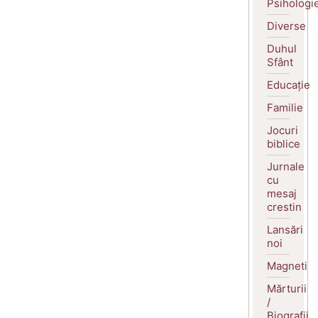
Psihologi
Diverse
Duhul
Sfânt
Educație
Familie
Jocuri
biblice
Jurnale
cu
mesaj
crestin
Lansări
noi
Magneti
Mărturii
/
Biografii