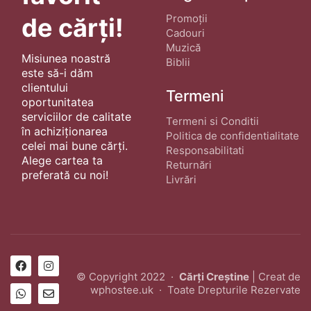
Promoții
de cărți!
Cadouri
Muzică
Misiunea noastră
Biblii
este să-i dăm
clientului
Termeni
oportunitatea
serviciilor de calitate
Termeni si Conditii
în achiziționarea
Politica de confidentialitate
celei mai bune cărți.
Responsabilitati
Alege cartea ta
Returnări
preferată cu noi!
Livrări
© Copyright 2022 ·
Cărți Creștine
| Creat de
wphostee.uk
· Toate Drepturile Rezervate