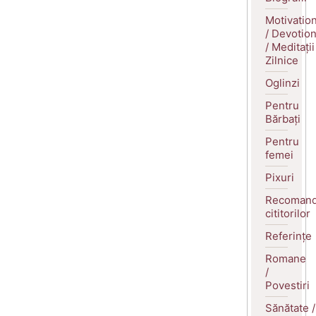
Motivatio
/ Devotio
/ Meditații
Zilnice
Oglinzi
Pentru
Bărbați
Pentru
femei
Pixuri
Recomand
cititorilor
Referințe
Romane
/
Povestiri
Sănătate /