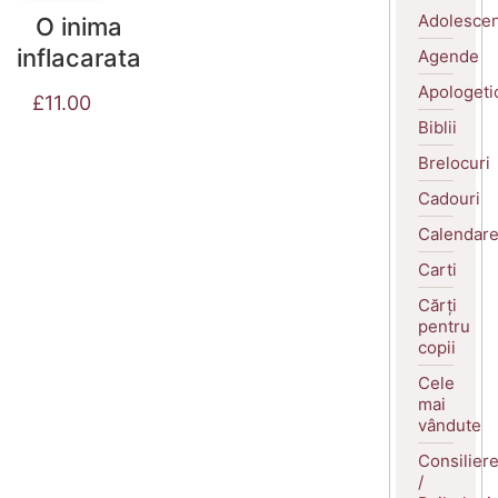
Adolescen
O inima
inflacarata
Agende
Apologeti
£
11.00
Biblii
Brelocuri
Cadouri
Calendar
Carti
Cărți
pentru
copii
Cele
mai
vândute
Consilier
/