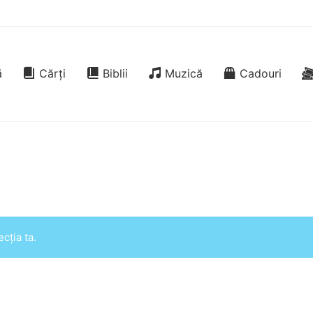
ă
Cărți
Biblii
Muzică
Cadouri
cția ta.