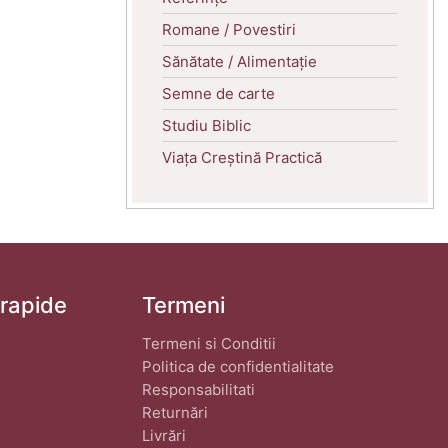
Romane / Povestiri
Sănătate / Alimentație
Semne de carte
Studiu Biblic
Viața Creștină Practică
 rapide
Termeni
Termeni si Conditii
Politica de confidentialitate
Responsabilitati
Returnări
Livrări