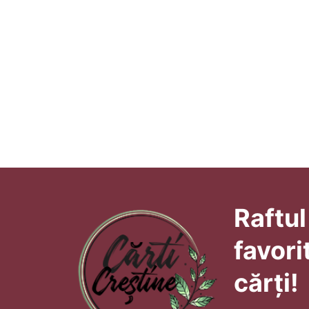
Raftul
favori
cărți!