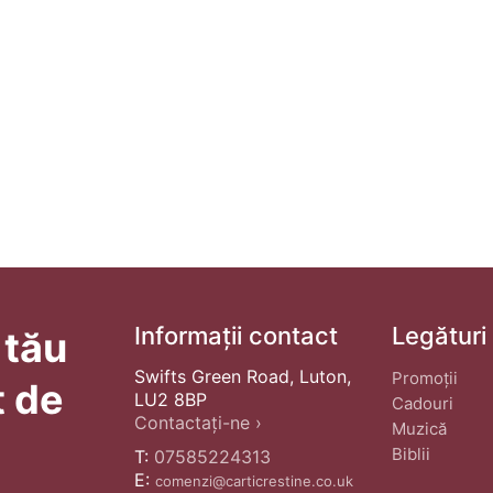
Informații contact
Legături
 tău
Swifts Green Road, Luton,
Promoții
t de
LU2 8BP
Cadouri
Contactați-ne ›
Muzică
Biblii
T:
07585224313
E:
comenzi@carticrestine.co.uk