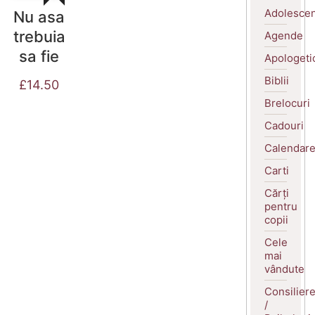
Adolescen
Nu asa
trebuia
Agende
sa fie
Apologeti
Biblii
£
14.50
Brelocuri
Cadouri
Calendar
Carti
Cărți
pentru
copii
Cele
mai
vândute
Consilier
/