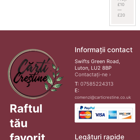
£10
—
£20
Informații contact
Swifts Green Road,
Luton, LU2 8BP
Contactați-ne ›
T:
07585224313
E:
comenzi@carticrestine.co.uk
Raftul
tău
favorit
Legături rapide