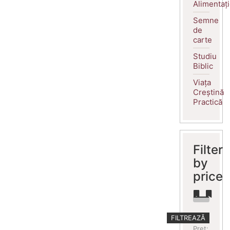
Alimentaț
Semne
de
carte
Studiu
Biblic
Viața
Creștină
Practică
Filter
by
price
Preț
Preț
FILTREAZĂ
minim
maxim
Preț: