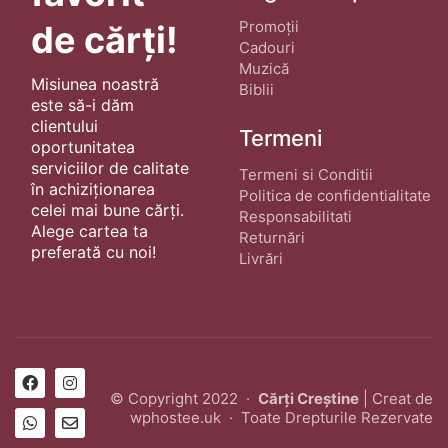
Promoții
de cărți!
Cadouri
Muzică
Misiunea noastră
Biblii
este să-i dăm
clientului
Termeni
oportunitatea
serviciilor de calitate
Termeni si Conditii
în achiziționarea
Politica de confidentialitate
celei mai bune cărți.
Responsabilitati
Alege cartea ta
Returnări
preferată cu noi!
Livrări
© Copyright 2022 ·
Cărți Creștine
| Creat de
wphostee.uk
· Toate Drepturile Rezervate