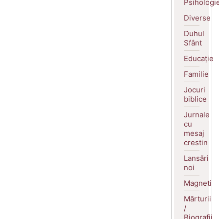
Psihologi
Diverse
Duhul
Sfânt
Educație
Familie
Jocuri
biblice
Jurnale
cu
mesaj
crestin
Lansări
noi
Magneti
Mărturii
/
Biografii