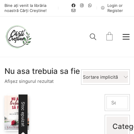
Bine ați venit la librăria
Login or
noastră Cărți Creștine!
Register
Nu asa trebuia sa fie
Sortare implicită
Afișez singurul rezultat
Stoc epuizat
Categ