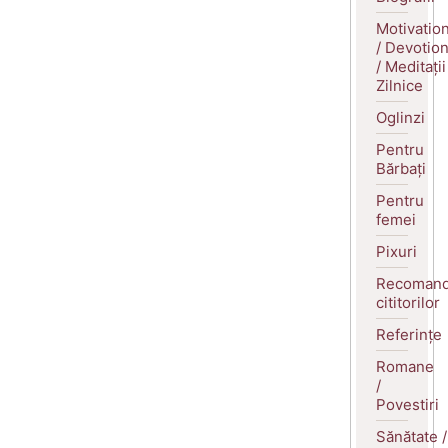
Motivatio
/ Devotio
/ Meditații
Zilnice
Oglinzi
Pentru
Bărbați
Pentru
femei
Pixuri
Recomand
cititorilor
Referințe
Romane
/
Povestiri
Sănătate /