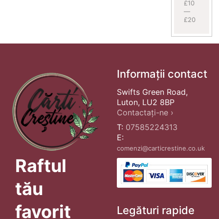
£10
—
£20
Informații contact
Swifts Green Road,
Luton, LU2 8BP
Contactați-ne ›
T:
07585224313
E:
comenzi@carticrestine.co.uk
Raftul
tău
favorit
Legături rapide