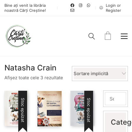
Bine ați venit la librăria
Login or
noastră Cărți Creștine!
Register
Natasha Crain
Sortare implicită
Afișez toate cele 3 rezultate
Stoc epuizat
Stoc epuizat
Categ