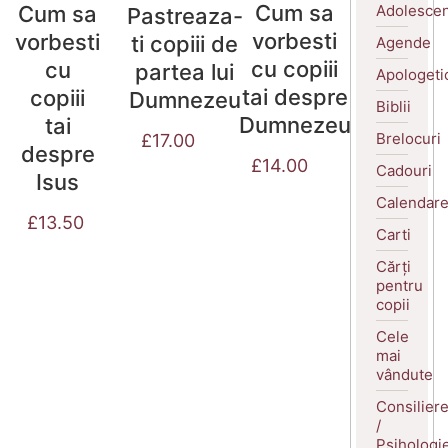
Cum sa
Adolescen
Cum sa
Pastreaza-
vorbesti
vorbesti
ti copiii de
Agende
cu copiii
cu
partea lui
Apologeti
tai despre
copiii
Dumnezeu
Biblii
Dumnezeu
tai
Brelocuri
£
17.00
despre
£
14.00
Cadouri
Isus
Calendar
£
13.50
Carti
Cărți
pentru
copii
Cele
mai
vândute
Consilier
/
Psihologi