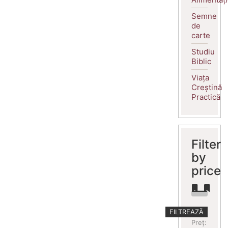
Semne
de
carte
Studiu
Biblic
Viața
Creștină
Practică
Filter
by
price
Preț
Preț
FILTREAZĂ
minim
maxim
Preț: