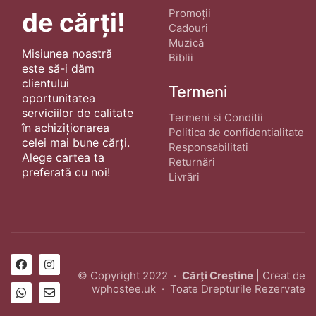
Promoții
de cărți!
Cadouri
Muzică
Misiunea noastră
Biblii
este să-i dăm
clientului
Termeni
oportunitatea
serviciilor de calitate
Termeni si Conditii
în achiziționarea
Politica de confidentialitate
celei mai bune cărți.
Responsabilitati
Alege cartea ta
Returnări
preferată cu noi!
Livrări
© Copyright 2022 ·
Cărți Creștine
| Creat de
wphostee.uk
· Toate Drepturile Rezervate