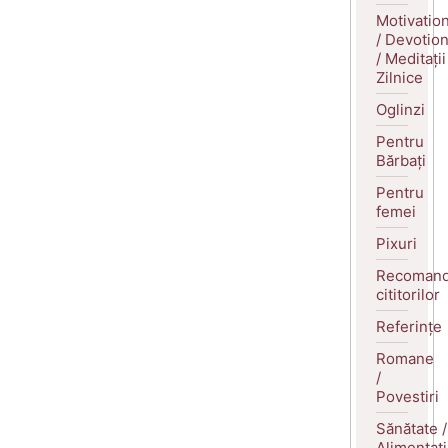
Motivatio
/ Devotio
/ Meditații
Zilnice
Oglinzi
Pentru
Bărbați
Pentru
femei
Pixuri
Recomand
cititorilor
Referințe
Romane
/
Povestiri
Sănătate /
Alimentaț