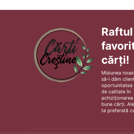
Raftul
favori
cărți!
Misiunea noas
să-i dăm client
oportunitatea s
de calitate în
achiziționarea
bune cărți. Al
ta preferată cu