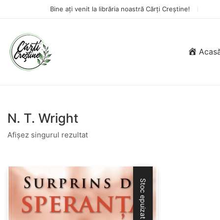
Bine ați venit la librăria noastră Cărți Creștine!
Acas
N. T. Wright
Afișez singurul rezultat
Stoc epuizat