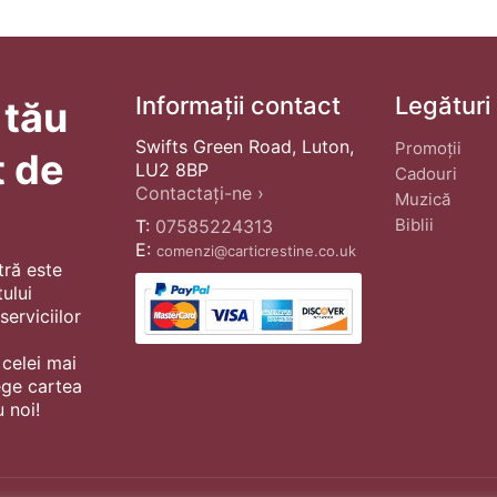
Informații contact
Legături
 tău
Swifts Green Road, Luton,
Promoții
t de
LU2 8BP
Cadouri
Contactați-ne ›
Muzică
Biblii
T:
07585224313
E:
comenzi@carticrestine.co.uk
tră este
ului
erviciilor
 celei mai
ege cartea
 noi!