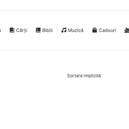
ă
Cărți
Biblii
Muzică
Cadouri
Sortare implicită