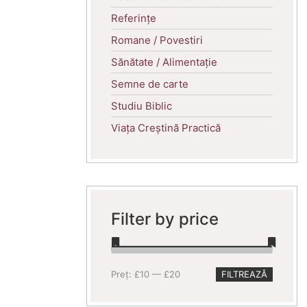
Referințe
Romane / Povestiri
Sănătate / Alimentație
Semne de carte
Studiu Biblic
Viața Creștină Practică
Filter by price
Preț
Preț
Preț:
£10
—
£20
FILTREAZĂ
minim
maxim