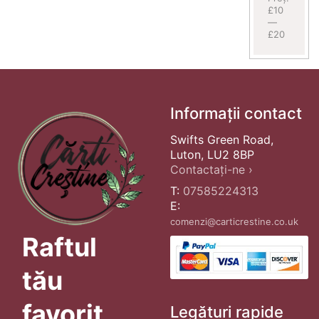
£10
—
£20
Informații contact
Swifts Green Road,
Luton, LU2 8BP
Contactați-ne ›
T:
07585224313
E:
comenzi@carticrestine.co.uk
Raftul
tău
favorit
Legături rapide