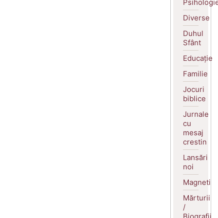
Psihologi
Diverse
Duhul
Sfânt
Educație
Familie
Jocuri
biblice
Jurnale
cu
mesaj
crestin
Lansări
noi
Magneti
Mărturii
/
Biografii