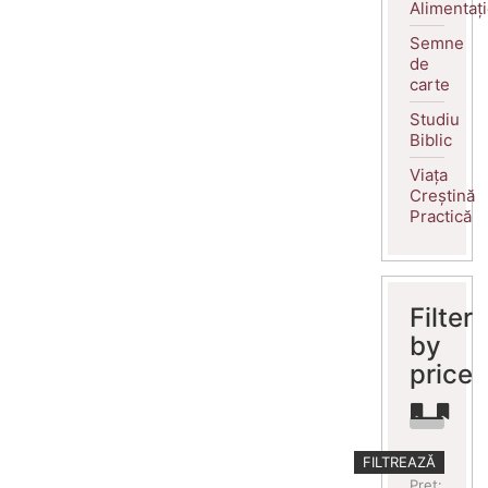
Alimentaț
Semne
de
carte
Studiu
Biblic
Viața
Creștină
Practică
Filter
by
price
Preț
Preț
FILTREAZĂ
minim
maxim
Preț: