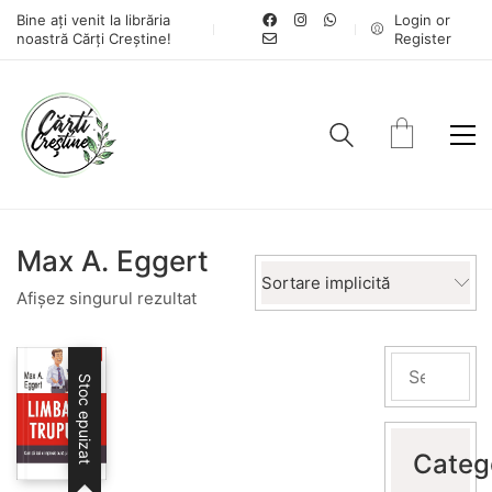
Bine ați venit la librăria
Login or
noastră Cărți Creștine!
Register
Max A. Eggert
Sortare implicită
Afișez singurul rezultat
Stoc epuizat
Categ