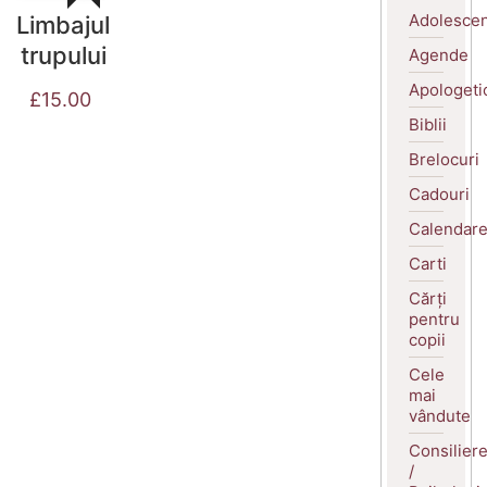
Adolescen
Limbajul
trupului
Agende
Apologeti
£
15.00
Biblii
Brelocuri
Cadouri
Calendar
Carti
Cărți
pentru
copii
Cele
mai
vândute
Consilier
/