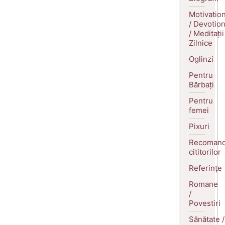
Motivatio
/ Devotio
/ Meditații
Zilnice
Oglinzi
Pentru
Bărbați
Pentru
femei
Pixuri
Recomand
cititorilor
Referințe
Romane
/
Povestiri
Sănătate /