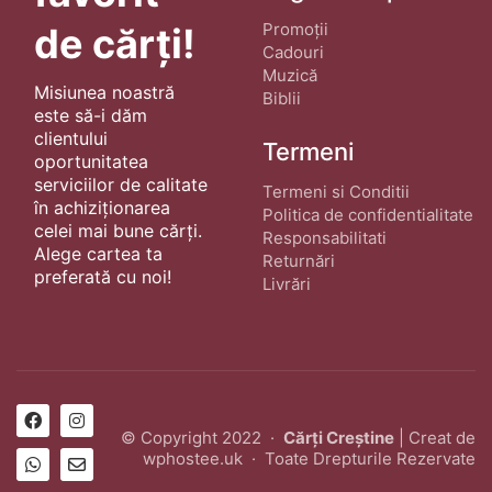
Promoții
de cărți!
Cadouri
Muzică
Misiunea noastră
Biblii
este să-i dăm
clientului
Termeni
oportunitatea
serviciilor de calitate
Termeni si Conditii
în achiziționarea
Politica de confidentialitate
celei mai bune cărți.
Responsabilitati
Alege cartea ta
Returnări
preferată cu noi!
Livrări
© Copyright 2022 ·
Cărți Creștine
| Creat de
wphostee.uk
· Toate Drepturile Rezervate