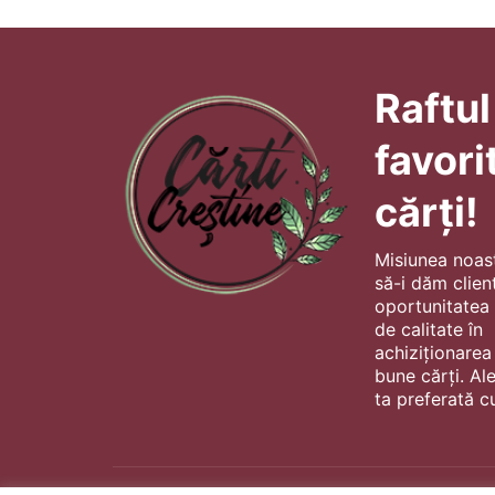
Raftul
favori
cărți!
Misiunea noas
să-i dăm client
oportunitatea s
de calitate în
achiziționarea
bune cărți. Al
ta preferată cu