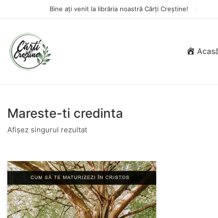
Bine ați venit la librăria noastră Cărți Creștine!
Acas
Mareste-ti credinta
Afișez singurul rezultat