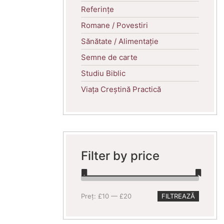
Referințe
Romane / Povestiri
Sănătate / Alimentație
Semne de carte
Studiu Biblic
Viața Creștină Practică
Filter by price
Preț
Preț
Preț:
£10
—
£20
FILTREAZĂ
minim
maxim