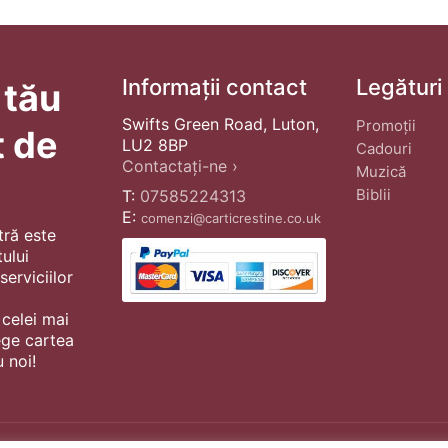
Informații contact
Legături
 tău
Swifts Green Road, Luton,
Promoții
t de
LU2 8BP
Cadouri
Contactați-ne ›
Muzică
Biblii
T:
07585224313
E:
comenzi@carticrestine.co.uk
tră este
ului
erviciilor
 celei mai
ege cartea
 noi!