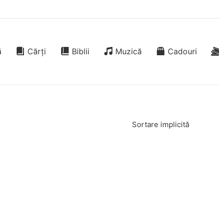
ă
Cărți
Biblii
Muzică
Cadouri
Sortare implicită