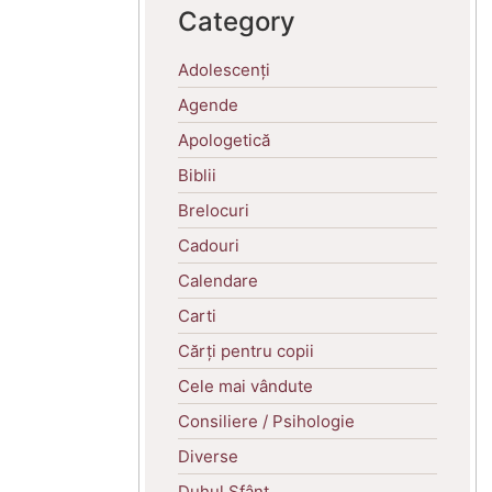
Category
Adolescenți
Agende
Apologetică
Biblii
Brelocuri
Cadouri
Calendare
Carti
Cărți pentru copii
Cele mai vândute
Consiliere / Psihologie
Diverse
Duhul Sfânt