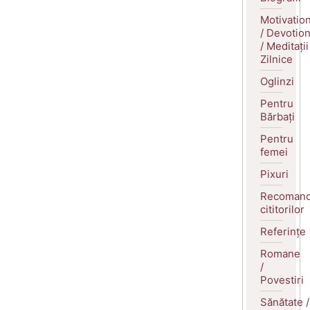
Motivatio
/ Devotio
/ Meditații
Zilnice
Oglinzi
Pentru
Bărbați
Pentru
femei
Pixuri
Recomand
cititorilor
Referințe
Romane
/
Povestiri
Sănătate /