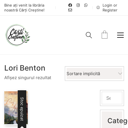
Bine ați venit la librăria
Login or
noastră Cărți Creștine!
Register
Lori Benton
Sortare implicită
Afișez singurul rezultat
Stoc epuizat
Categ