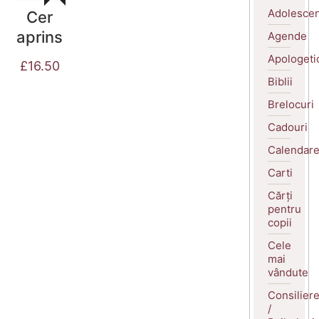
Adolescen
Cer
aprins
Agende
Apologeti
£
16.50
Biblii
Brelocuri
Cadouri
Calendar
Carti
Cărți
pentru
copii
Cele
mai
vândute
Consilier
/