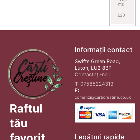
£10
—
£20
Informații contact
Swifts Green Road,
Luton, LU2 8BP
Contactați-ne ›
T:
07585224313
E:
comenzi@carticrestine.co.uk
Raftul
tău
favorit
Legături rapide