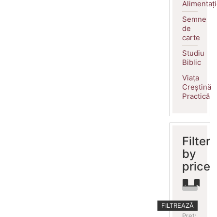
Alimentaț
Semne
de
carte
Studiu
Biblic
Viața
Creștină
Practică
Filter
by
price
Preț
Preț
FILTREAZĂ
minim
maxim
Preț: