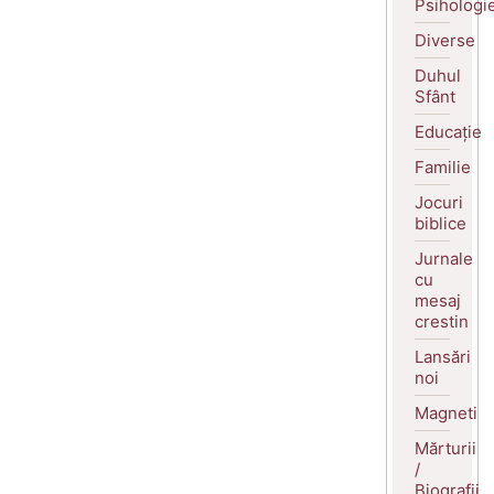
Psihologi
Diverse
Duhul
Sfânt
Educație
Familie
Jocuri
biblice
Jurnale
cu
mesaj
crestin
Lansări
noi
Magneti
Mărturii
/
Biografii