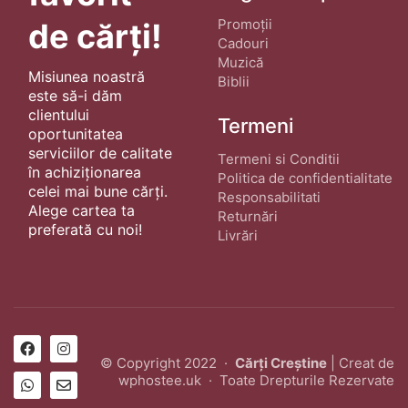
Promoții
de cărți!
Cadouri
Muzică
Misiunea noastră
Biblii
este să-i dăm
clientului
Termeni
oportunitatea
serviciilor de calitate
Termeni si Conditii
în achiziționarea
Politica de confidentialitate
celei mai bune cărți.
Responsabilitati
Alege cartea ta
Returnări
preferată cu noi!
Livrări
© Copyright 2022 ·
Cărți Creștine
| Creat de
wphostee.uk
· Toate Drepturile Rezervate