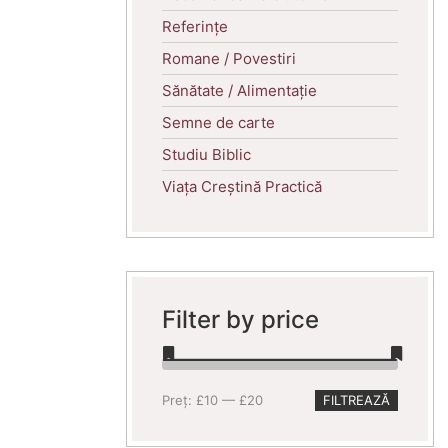
Referințe
Romane / Povestiri
Sănătate / Alimentație
Semne de carte
Studiu Biblic
Viața Creștină Practică
Filter by price
Preț
Preț
Preț:
£10
—
£20
FILTREAZĂ
minim
maxim