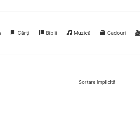
ă
Cărți
Biblii
Muzică
Cadouri
Sortare implicită