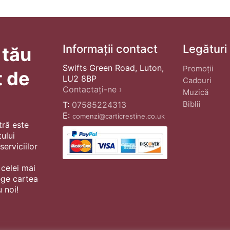
Informații contact
Legături
 tău
Swifts Green Road, Luton,
Promoții
t de
LU2 8BP
Cadouri
Contactați-ne ›
Muzică
Biblii
T:
07585224313
E:
comenzi@carticrestine.co.uk
tră este
ului
erviciilor
 celei mai
ege cartea
 noi!