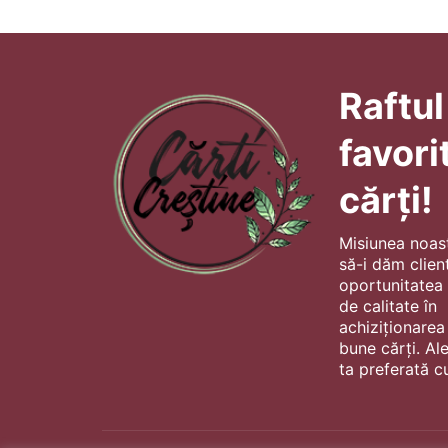
Raftul
favori
cărți!
Misiunea noas
să-i dăm client
oportunitatea s
de calitate în
achiziționarea
bune cărți. Al
ta preferată cu