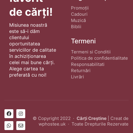
Promoții
de cărți!
Cadouri
Muzică
Misiunea noastră
Biblii
este să-i dăm
clientului
Termeni
oportunitatea
serviciilor de calitate
Termeni si Conditii
în achiziționarea
Politica de confidentialitate
celei mai bune cărți.
Responsabilitati
Alege cartea ta
Returnări
preferată cu noi!
Livrări
© Copyright 2022 ·
Cărți Creștine
| Creat de
wphostee.uk
· Toate Drepturile Rezervate