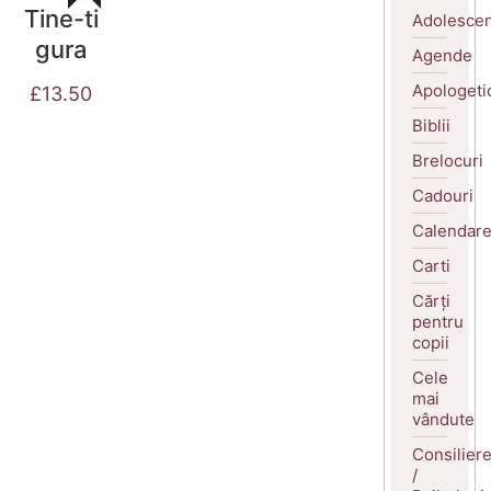
Tine-ti
Adolescen
gura
Agende
Apologeti
£
13.50
Biblii
Brelocuri
Cadouri
Calendar
Carti
Cărți
pentru
copii
Cele
mai
vândute
Consilier
/