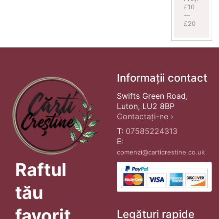
£10
—
£20
Informații contact
Swifts Green Road,
Luton, LU2 8BP
Contactați-ne ›
T:
07585224313
E:
comenzi@carticrestine.co.uk
Raftul
tău
favorit
Legături rapide