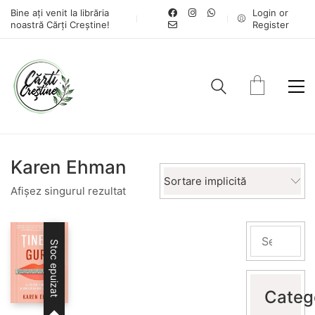
Bine ați venit la librăria
Login or
noastră Cărți Creștine!
Register
Karen Ehman
Sortare implicită
Afișez singurul rezultat
Stoc epuizat
Categ