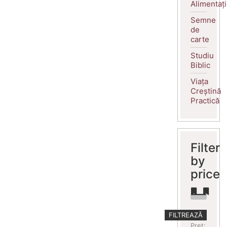
Alimentaț
Semne
de
carte
Studiu
Biblic
Viața
Creștină
Practică
Filter
by
price
Preț
Preț
FILTREAZĂ
minim
maxim
Preț: