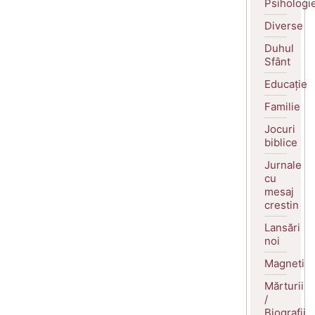
Psihologi
Diverse
Duhul
Sfânt
Educație
Familie
Jocuri
biblice
Jurnale
cu
mesaj
crestin
Lansări
noi
Magneti
Mărturii
/
Biografii