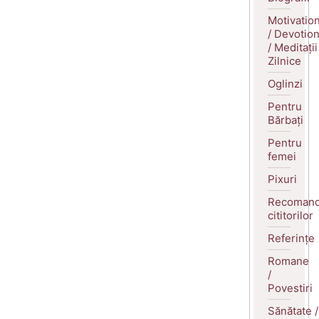
Motivatio
/ Devotio
/ Meditații
Zilnice
Oglinzi
Pentru
Bărbați
Pentru
femei
Pixuri
Recomand
cititorilor
Referințe
Romane
/
Povestiri
Sănătate /