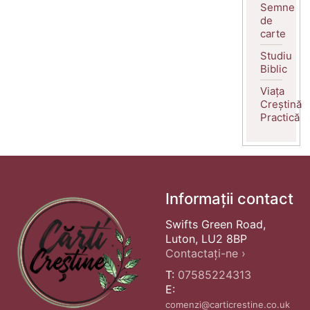
Semne
de
carte
Studiu
Biblic
Viața
Creștină
Practică
Informații contact
Swifts Green Road,
Luton, LU2 8BP
Contactați-ne ›
T:
07585224313
E:
comenzi@carticrestine.co.uk