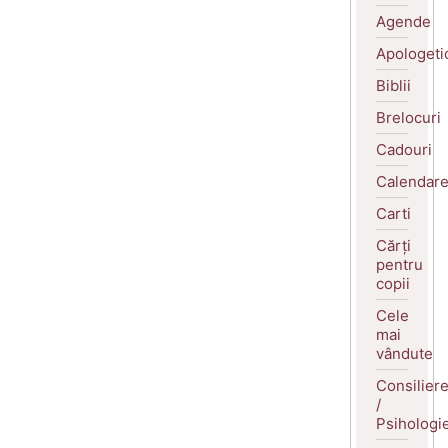
Agende
Apologeti
Biblii
Brelocuri
Cadouri
Calendar
Carti
Cărți
pentru
copii
Cele
mai
vândute
Consilier
/
Psihologi