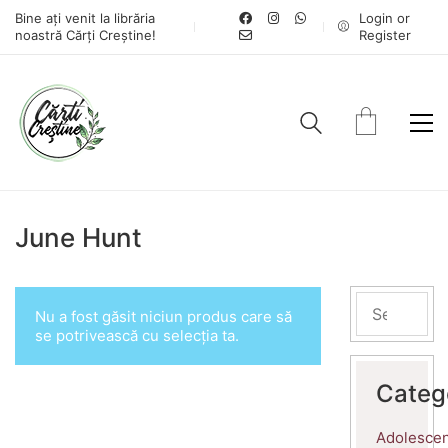
Bine ați venit la librăria
Login or
noastră Cărți Creștine!
Register
June Hunt
Nu a fost găsit niciun produs care să
se potrivească cu selecția ta.
Categ
Adolescen