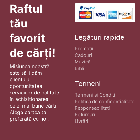
Raftul
tău
favorit
Legături rapide
Promoții
de cărți!
Cadouri
Muzică
Misiunea noastră
Biblii
este să-i dăm
clientului
Termeni
oportunitatea
serviciilor de calitate
Termeni si Conditii
în achiziționarea
Politica de confidentialitate
celei mai bune cărți.
Responsabilitati
Alege cartea ta
Returnări
preferată cu noi!
Livrări