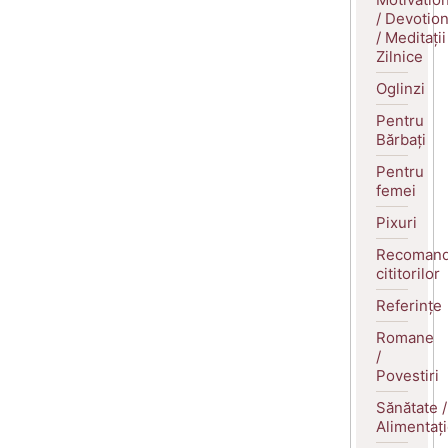
/ Devotio
/ Meditații
Zilnice
Oglinzi
Pentru
Bărbați
Pentru
femei
Pixuri
Recomand
cititorilor
Referințe
Romane
/
Povestiri
Sănătate /
Alimentaț