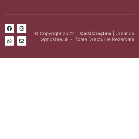
© Copyright 2022 ·
Cărți Creștine
| Creat de
wphostee.uk
· Toate Drepturile Rezervate