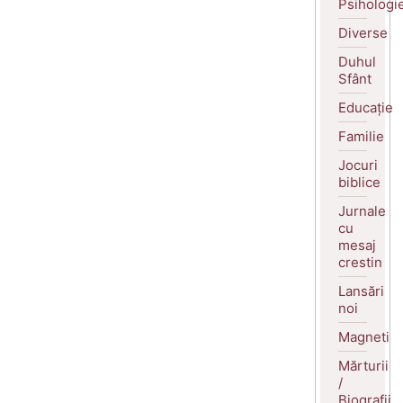
Psihologi
Diverse
Duhul
Sfânt
Educație
Familie
Jocuri
biblice
Jurnale
cu
mesaj
crestin
Lansări
noi
Magneti
Mărturii
/
Biografii