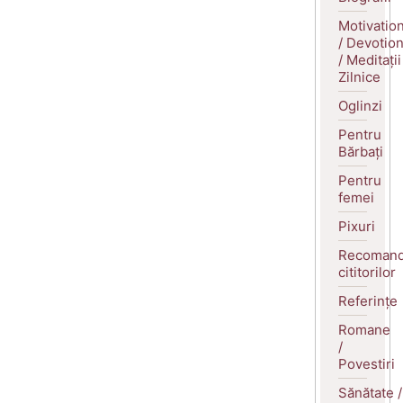
Motivatio
/ Devotio
/ Meditații
Zilnice
Oglinzi
Pentru
Bărbați
Pentru
femei
Pixuri
Recomand
cititorilor
Referințe
Romane
/
Povestiri
Sănătate /