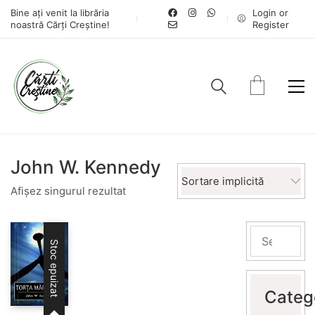
Bine ați venit la librăria
Login or
noastră Cărți Creștine!
Register
John W. Kennedy
Sortare implicită
Afișez singurul rezultat
Stoc epuizat
Categ