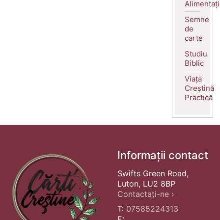
Alimentaț
Semne
de
carte
Studiu
Biblic
Viața
Creștină
Practică
Informații contact
Swifts Green Road,
Luton, LU2 8BP
Contactați-ne ›
T:
07585224313
E: