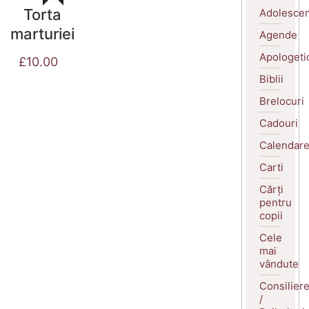
Torta
Adolescen
marturiei
Agende
Apologeti
£
10.00
Biblii
Brelocuri
Cadouri
Calendar
Carti
Cărți
pentru
copii
Cele
mai
vândute
Consilier
/