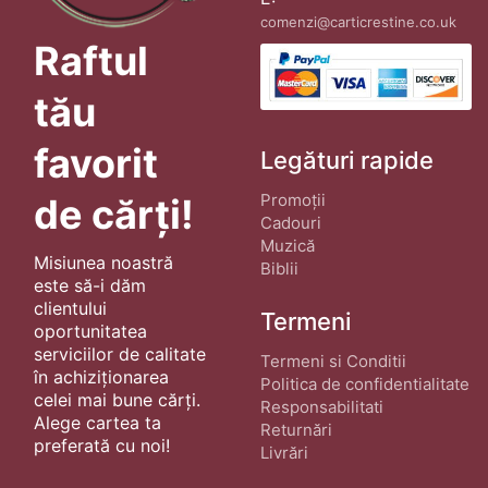
comenzi@carticrestine.co.uk
Raftul
tău
favorit
Legături rapide
Promoții
de cărți!
Cadouri
Muzică
Misiunea noastră
Biblii
este să-i dăm
clientului
Termeni
oportunitatea
serviciilor de calitate
Termeni si Conditii
în achiziționarea
Politica de confidentialitate
celei mai bune cărți.
Responsabilitati
Alege cartea ta
Returnări
preferată cu noi!
Livrări