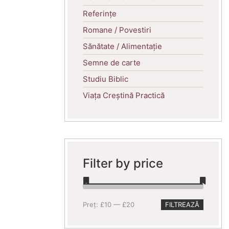
Referințe
Romane / Povestiri
Sănătate / Alimentație
Semne de carte
Studiu Biblic
Viața Creștină Practică
Filter by price
Preț
Preț
Preț:
£10
—
£20
FILTREAZĂ
minim
maxim