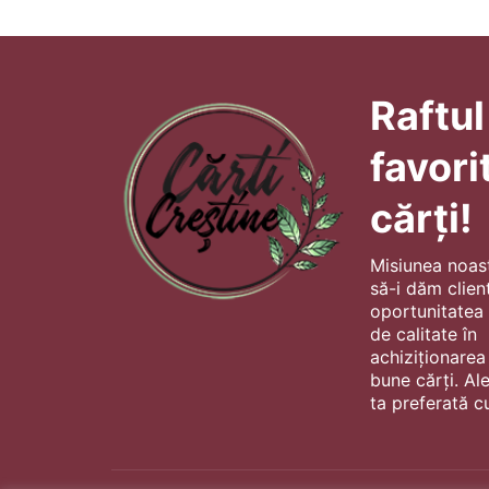
Raftul
favori
cărți!
Misiunea noas
să-i dăm client
oportunitatea s
de calitate în
achiziționarea
bune cărți. Al
ta preferată cu