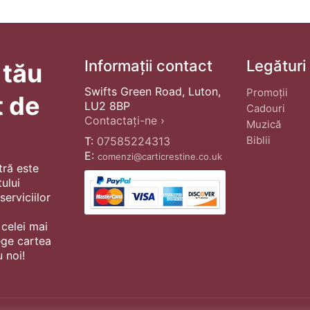
Informații contact
Legături
 tău
Swifts Green Road, Luton,
Promoții
t de
LU2 8BP
Cadouri
Contactați-ne ›
Muzică
Biblii
T:
07585224313
E:
comenzi@carticrestine.co.uk
tră este
ului
erviciilor
 celei mai
ege cartea
 noi!