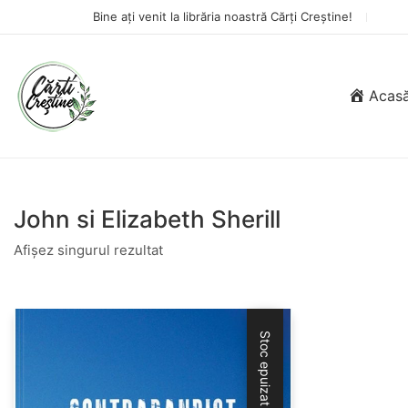
Bine ați venit la librăria noastră Cărți Creștine!
Acas
John si Elizabeth Sherill
Afișez singurul rezultat
Stoc epuizat