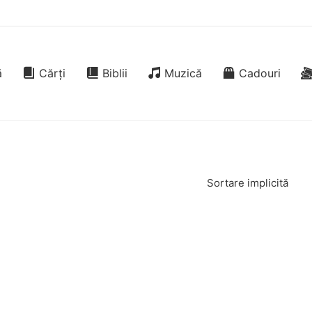
ă
Cărți
Biblii
Muzică
Cadouri
Sortare implicită