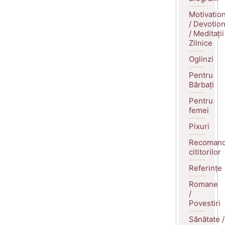
Motivatio
/ Devotio
/ Meditații
Zilnice
Oglinzi
Pentru
Bărbați
Pentru
femei
Pixuri
Recomand
cititorilor
Referințe
Romane
/
Povestiri
Sănătate /