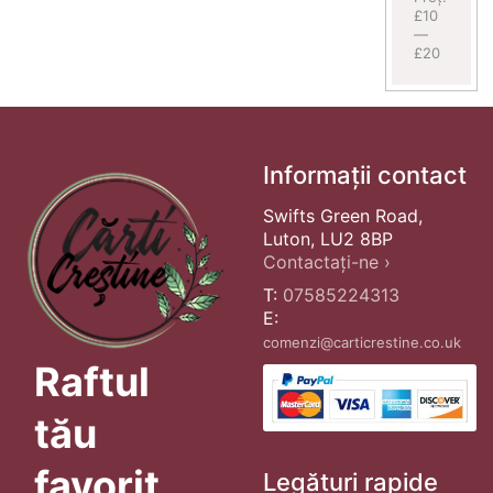
£10
—
£20
Informații contact
Swifts Green Road,
Luton, LU2 8BP
Contactați-ne ›
T:
07585224313
E:
comenzi@carticrestine.co.uk
Raftul
tău
favorit
Legături rapide