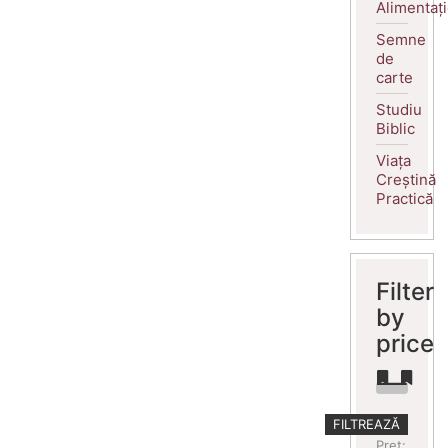
Alimentaț
Semne
de
carte
Studiu
Biblic
Viața
Creștină
Practică
Filter
by
price
Preț
Preț
FILTREAZĂ
minim
maxim
Preț: