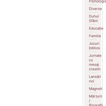
Psihologi
Diverse
Duhul
Sfânt
Educație
Familie
Jocuri
biblice
Jurnale
cu
mesaj
crestin
Lansări
noi
Magneti
Mărturii
/
Biografii