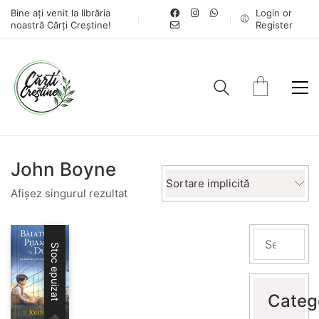
Bine ați venit la librăria
Login or
noastră Cărți Creștine!
Register
John Boyne
Sortare implicită
Afișez singurul rezultat
Stoc epuizat
Categ