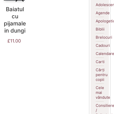
Adolescen
Baiatul
Agende
cu
Apologeti
pijamale
Biblii
in dungi
Brelocuri
£
11.00
Cadouri
Calendar
Carti
Cărți
pentru
copii
Cele
mai
vândute
Consilier
/