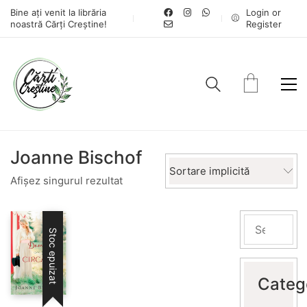
Bine ați venit la librăria
Login or
noastră Cărți Creștine!
Register
Joanne Bischof
Sortare implicită
Afișez singurul rezultat
Stoc epuizat
Categ