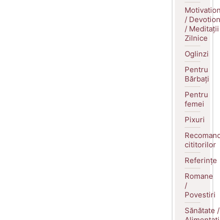
Motivatio
/ Devotio
/ Meditații
Zilnice
Oglinzi
Pentru
Bărbați
Pentru
femei
Pixuri
Recomand
cititorilor
Referințe
Romane
/
Povestiri
Sănătate /
Alimentaț