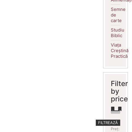
Semne
de
carte
Studiu
Biblic
Viața
Creștină
Practică
Filter
by
price
Preț
Preț
FILTREAZĂ
minim
maxim
Preț: