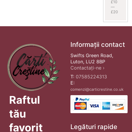
£10
—
£20
Informații contact
Swifts Green Road,
Luton, LU2 8BP
Contactați-ne ›
T:
07585224313
E:
comenzi@carticrestine.co.uk
Raftul
tău
favorit
Legături rapide