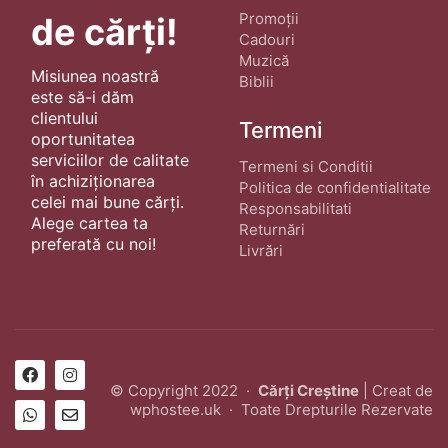
Promoții
de cărți!
Cadouri
Muzică
Misiunea noastră
Biblii
este să-i dăm
clientului
Termeni
oportunitatea
serviciilor de calitate
Termeni si Conditii
în achiziționarea
Politica de confidentialitate
celei mai bune cărți.
Responsabilitati
Alege cartea ta
Returnări
preferată cu noi!
Livrări
© Copyright 2022 ·
Cărți Creștine
| Creat de
wphostee.uk
· Toate Drepturile Rezervate