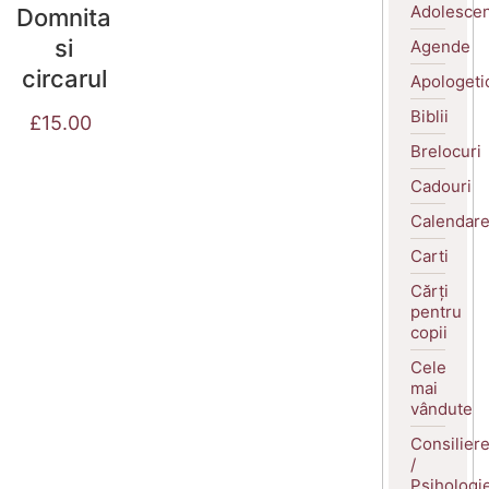
Adolescen
Domnita
si
Agende
circarul
Apologeti
Biblii
£
15.00
Brelocuri
Cadouri
Calendar
Carti
Cărți
pentru
copii
Cele
mai
vândute
Consilier
/
Psihologi