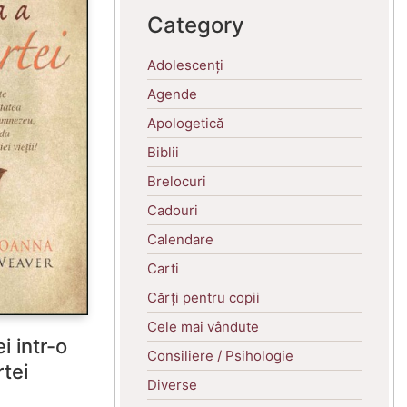
Category
Adolescenți
Agende
Apologetică
Biblii
Brelocuri
Cadouri
Calendare
Carti
Cărți pentru copii
Cele mai vândute
i intr-o
Consiliere / Psihologie
tei
Diverse