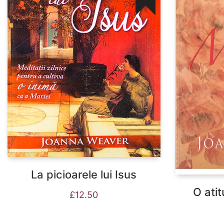
La picioarele lui Isus
O atit
£
12.50