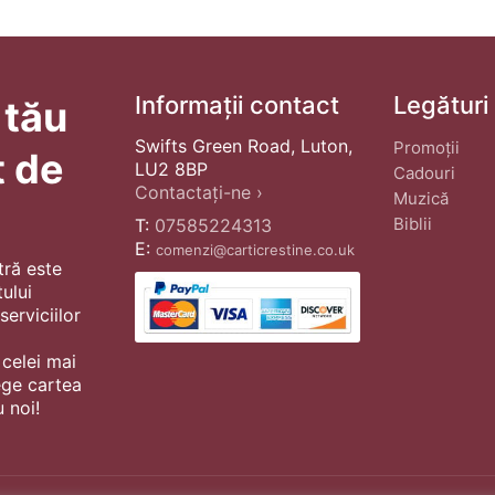
Informații contact
Legături
 tău
Swifts Green Road, Luton,
Promoții
t de
LU2 8BP
Cadouri
Contactați-ne ›
Muzică
Biblii
T:
07585224313
E:
comenzi@carticrestine.co.uk
tră este
ului
erviciilor
 celei mai
ege cartea
 noi!