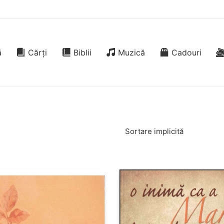
ă
Cărți
Biblii
Muzică
Cadouri
Sortare implicită