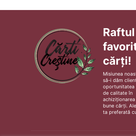
Raftul
favori
cărți!
Misiunea noas
să-i dăm client
oportunitatea s
de calitate în
achiziționarea
bune cărți. Al
ta preferată cu