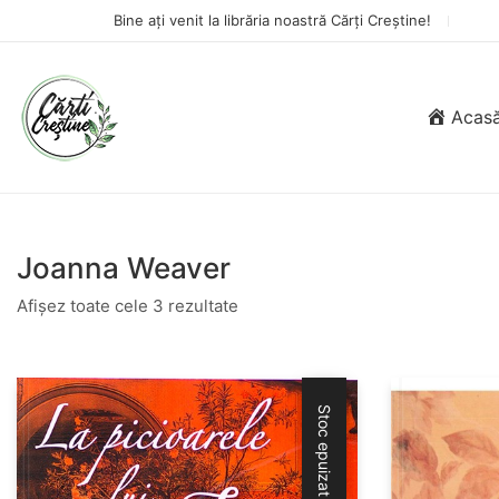
Bine ați venit la librăria noastră Cărți Creștine!
Acas
Joanna Weaver
Afișez toate cele 3 rezultate
Stoc epuizat