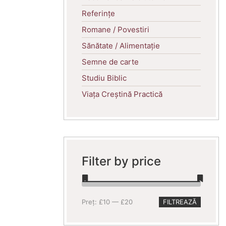
Referințe
Romane / Povestiri
Sănătate / Alimentație
Semne de carte
Studiu Biblic
Viața Creștină Practică
Filter by price
Preț
Preț
Preț:
£10
—
£20
FILTREAZĂ
minim
maxim