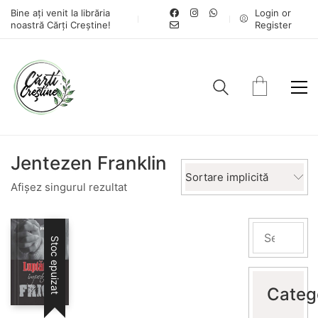
Bine ați venit la librăria
Login or
noastră Cărți Creștine!
Register
Jentezen Franklin
Sortare implicită
Afișez singurul rezultat
Stoc epuizat
Categ