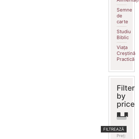
Semne
de
carte
Studiu
Biblic
Viața
Creștină
Practică
Filter
by
price
Preț
Preț
FILTREAZĂ
minim
maxim
Preț: