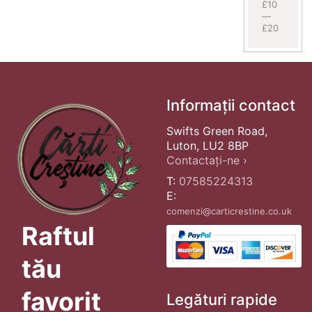
£10
—
£20
Informații contact
Swifts Green Road,
Luton, LU2 8BP
Contactați-ne ›
T:
07585224313
E:
comenzi@carticrestine.co.uk
Raftul
tău
favorit
Legături rapide