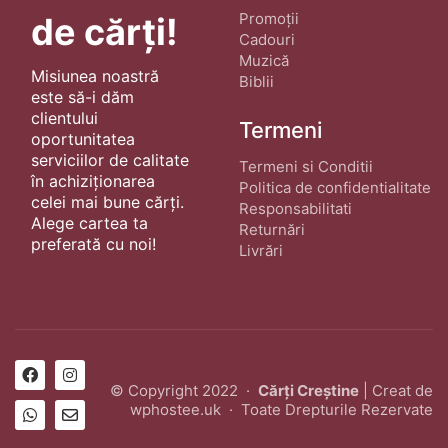
Promoții
de cărți!
Cadouri
Muzică
Misiunea noastră
Biblii
este să-i dăm
clientului
Termeni
oportunitatea
serviciilor de calitate
Termeni si Conditii
în achiziționarea
Politica de confidentialitate
celei mai bune cărți.
Responsabilitati
Alege cartea ta
Returnări
preferată cu noi!
Livrări
© Copyright 2022 ·
Cărți Creștine
| Creat de
wphostee.uk
· Toate Drepturile Rezervate