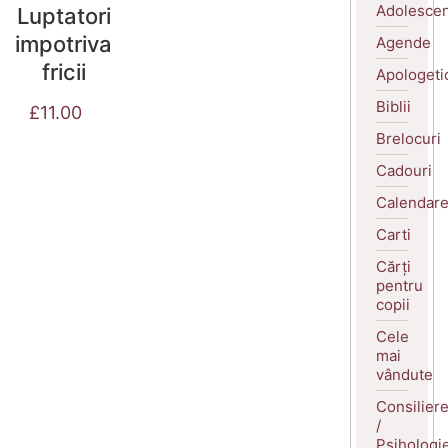
Adolescen
Luptatori
impotriva
Agende
fricii
Apologeti
Biblii
£
11.00
Brelocuri
Cadouri
Calendar
Carti
Cărți
pentru
copii
Cele
mai
vândute
Consilier
/
Psihologi