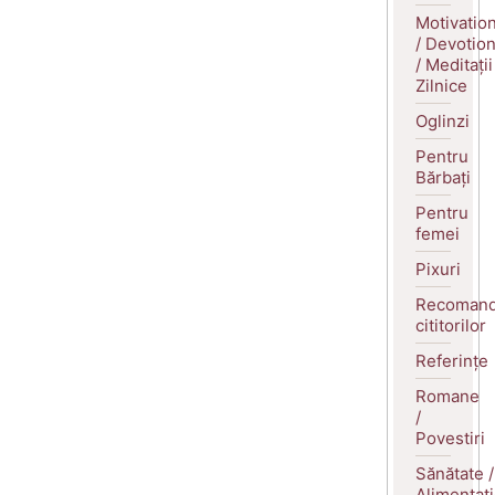
Motivatio
/ Devotio
/ Meditații
Zilnice
Oglinzi
Pentru
Bărbați
Pentru
femei
Pixuri
Recomand
cititorilor
Referințe
Romane
/
Povestiri
Sănătate /
Alimentaț