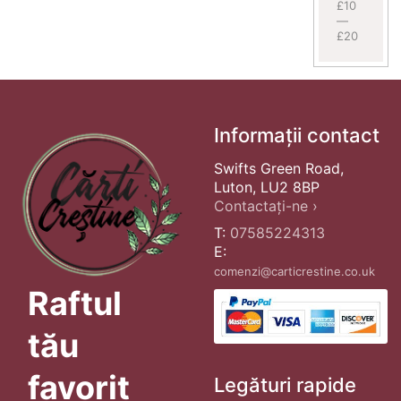
£10
—
£20
Informații contact
Swifts Green Road,
Luton, LU2 8BP
Contactați-ne ›
T:
07585224313
E:
comenzi@carticrestine.co.uk
Raftul
tău
favorit
Legături rapide