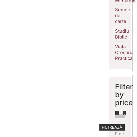
Semne
de
carte
Studiu
Biblic
Viața
Creștină
Practică
Filter
by
price
Preț
Preț
FILTREAZĂ
minim
maxim
Preț: