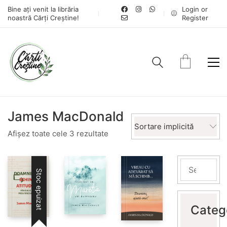
Bine ați venit la librăria
Login or
noastră Cărți Creștine!
Register
James MacDonald
Sortare implicită
Afișez toate cele 3 rezultate
Stoc epuizat
Categ