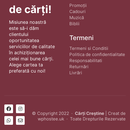
Promoții
de cărți!
Cadouri
Muzică
Misiunea noastră
Biblii
este să-i dăm
clientului
Termeni
oportunitatea
serviciilor de calitate
Termeni si Conditii
în achiziționarea
Politica de confidentialitate
celei mai bune cărți.
Responsabilitati
Alege cartea ta
Returnări
preferată cu noi!
Livrări
© Copyright 2022 ·
Cărți Creștine
| Creat de
wphostee.uk
· Toate Drepturile Rezervate