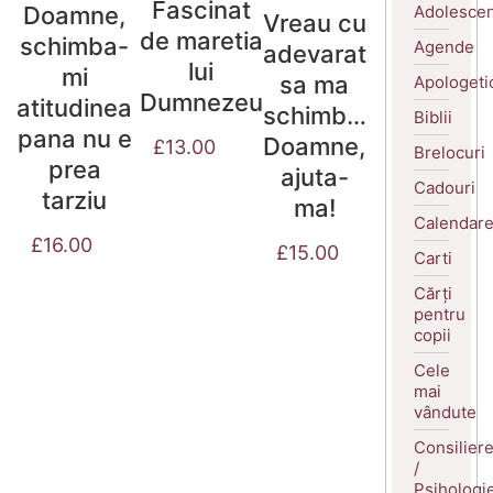
Fascinat
Adolescen
Doamne,
Vreau cu
de maretia
schimba-
Agende
adevarat
lui
mi
sa ma
Apologeti
Dumnezeu
atitudinea
schimb…
Biblii
pana nu e
Doamne,
£
13.00
Brelocuri
prea
ajuta-
Cadouri
tarziu
ma!
Calendar
£
16.00
£
15.00
Carti
Cărți
pentru
copii
Cele
mai
vândute
Consilier
/
Psihologi