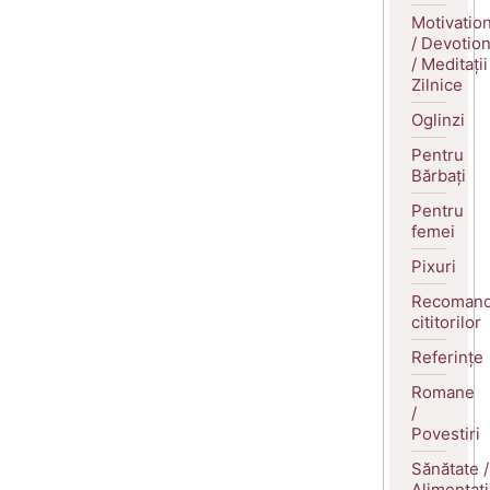
Motivatio
/ Devotio
/ Meditații
Zilnice
Oglinzi
Pentru
Bărbați
Pentru
femei
Pixuri
Recomand
cititorilor
Referințe
Romane
/
Povestiri
Sănătate /
Alimentaț