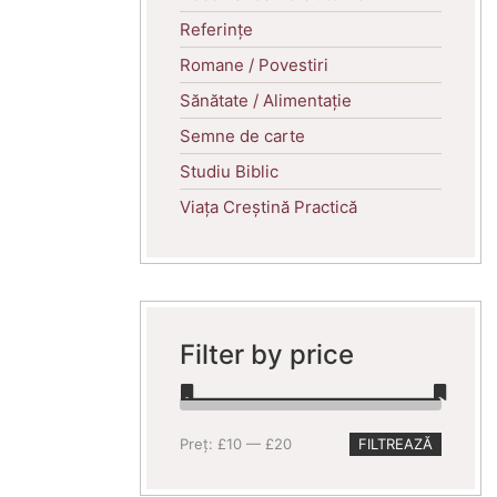
Referințe
Romane / Povestiri
Sănătate / Alimentație
Semne de carte
Studiu Biblic
Viața Creștină Practică
Filter by price
Preț
Preț
Preț:
£10
—
£20
FILTREAZĂ
minim
maxim