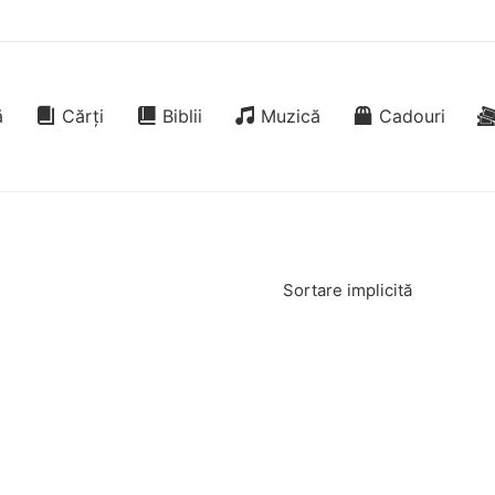
ă
Cărți
Biblii
Muzică
Cadouri
Sortare implicită