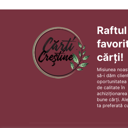
Raftul
favori
cărți!
Misiunea noas
să-i dăm client
oportunitatea s
de calitate în
achiziționarea
bune cărți. Al
ta preferată cu