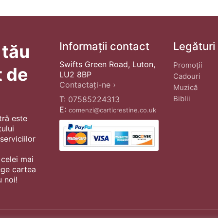
Informații contact
Legături
 tău
Swifts Green Road, Luton,
Promoții
t de
LU2 8BP
Cadouri
Contactați-ne ›
Muzică
Biblii
T:
07585224313
E:
comenzi@carticrestine.co.uk
tră este
ului
erviciilor
 celei mai
ege cartea
 noi!