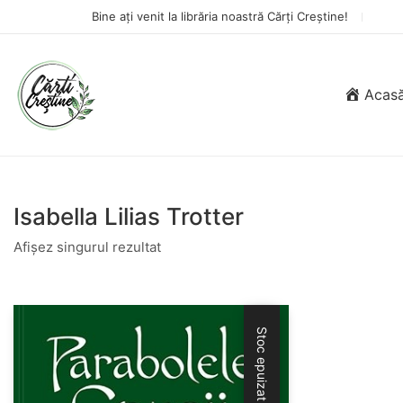
Bine ați venit la librăria noastră Cărți Creștine!
Acas
Isabella Lilias Trotter
Afișez singurul rezultat
Stoc epuizat