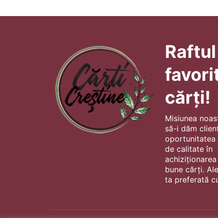
Raftul
favori
cărți!
Misiunea noas
să-i dăm client
oportunitatea s
de calitate în
achiziționarea
bune cărți. Al
ta preferată cu