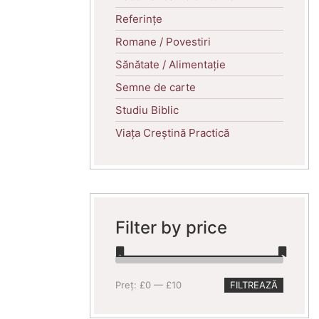
Referințe
Romane / Povestiri
Sănătate / Alimentație
Semne de carte
Studiu Biblic
Viața Creștină Practică
Filter by price
Preț
Preț
Preț:
£0
—
£10
FILTREAZĂ
minim
maxim