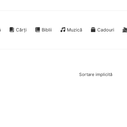
ă
Cărți
Biblii
Muzică
Cadouri
Sortare implicită