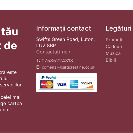
Informații contact
Legături
 tău
Swifts Green Road, Luton,
Promoții
t de
LU2 8BP
Cadouri
Contactați-ne ›
Muzică
Biblii
T:
07585224313
E:
comenzi@carticrestine.co.uk
tră este
ului
erviciilor
 celei mai
ege cartea
 noi!