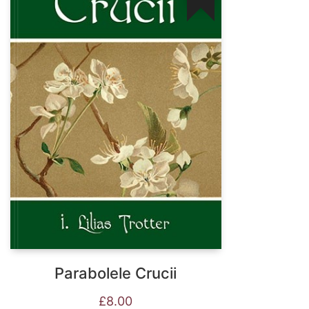
Parabolele Crucii
£
8.00