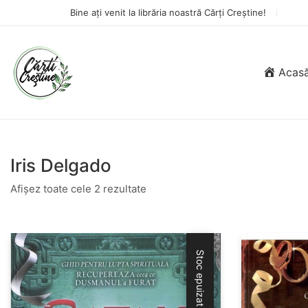
Bine ați venit la librăria noastră Cărți Creștine!
Acas
Iris Delgado
Afișez toate cele 2 rezultate
Stoc epuizat