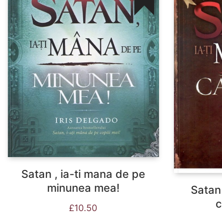
Satan , ia-ti mana de pe
minunea mea!
Satan
c
£
10.50