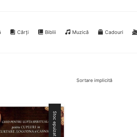
ă
Cărți
Biblii
Muzică
Cadouri
Sortare implicită
Stoc epuizat