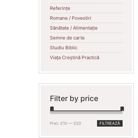
Referințe
Romane / Povestiri
Sănătate / Alimentație
Semne de carte
Studiu Biblic
Viața Creștină Practică
Filter by price
Preț
Preț
Preț:
£10
—
£20
FILTREAZĂ
minim
maxim