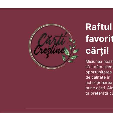
Raftul
favori
cărți!
Misiunea noas
să-i dăm client
oportunitatea s
de calitate în
achiziționarea
bune cărți. Al
ta preferată cu