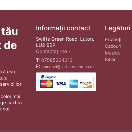
Informații contact
Legături
 tău
Swifts Green Road, Luton,
Promoții
t de
LU2 8BP
Cadouri
Contactați-ne ›
Muzică
Biblii
T:
07585224313
E:
comenzi@carticrestine.co.uk
tră este
ului
erviciilor
 celei mai
ege cartea
 noi!