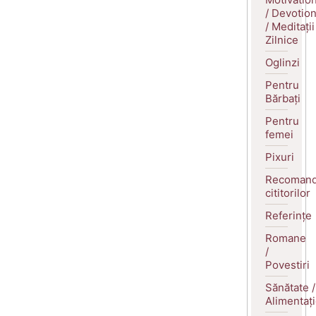
/ Devotio
/ Meditații
Zilnice
Oglinzi
Pentru
Bărbați
Pentru
femei
Pixuri
Recomand
cititorilor
Referințe
Romane
/
Povestiri
Sănătate /
Alimentaț