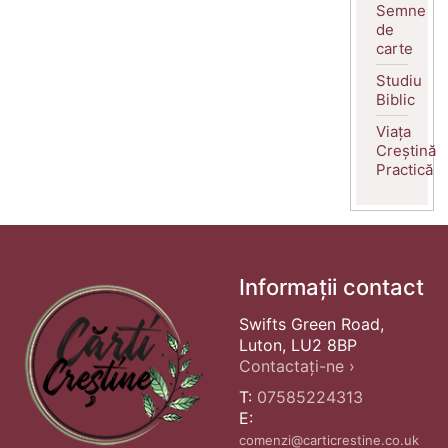
Semne
de
carte
Studiu
Biblic
Viața
Creștină
Practică
Informații contact
Swifts Green Road,
Luton, LU2 8BP
Contactați-ne ›
T:
07585224313
E:
comenzi@carticrestine.co.uk