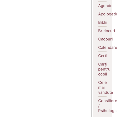
Agende
Apologeti
Biblii
Brelocuri
Cadouri
Calendar
Carti
Cărți
pentru
copii
Cele
mai
vândute
Consilier
/
Psihologi