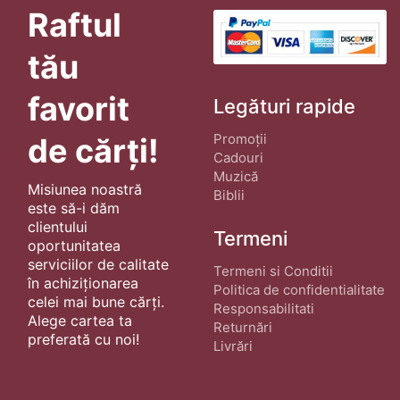
Raftul
tău
favorit
Legături rapide
Promoții
de cărți!
Cadouri
Muzică
Misiunea noastră
Biblii
este să-i dăm
clientului
Termeni
oportunitatea
serviciilor de calitate
Termeni si Conditii
în achiziționarea
Politica de confidentialitate
celei mai bune cărți.
Responsabilitati
Alege cartea ta
Returnări
preferată cu noi!
Livrări