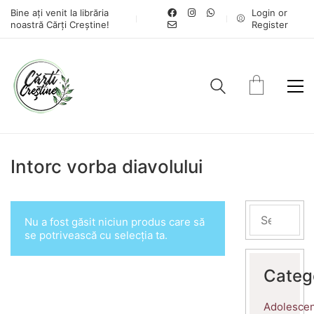
Bine ați venit la librăria
Login or
noastră Cărți Creștine!
Register
Intorc vorba diavolului
Nu a fost găsit niciun produs care să
se potrivească cu selecția ta.
Categ
Adolescen