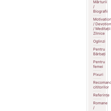
Mărturii
/
Biografii
Motivatio
/ Devotio
/ Meditații
Zilnice
Oglinzi
Pentru
Bărbați
Pentru
femei
Pixuri
Recomand
cititorilor
Referințe
Romane
/