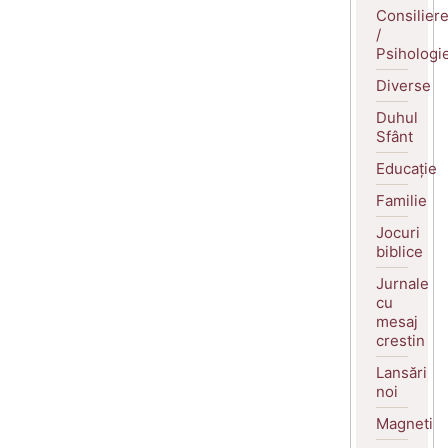
Consilier
/
Psihologi
Diverse
Duhul
Sfânt
Educație
Familie
Jocuri
biblice
Jurnale
cu
mesaj
crestin
Lansări
noi
Magneti