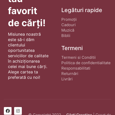
favorit
Legături rapide
Promoții
de cărți!
Cadouri
Muzică
Misiunea noastră
Biblii
este să-i dăm
clientului
Termeni
oportunitatea
serviciilor de calitate
Termeni si Conditii
în achiziționarea
Politica de confidentialitate
celei mai bune cărți.
Responsabilitati
Alege cartea ta
Returnări
preferată cu noi!
Livrări
© Copyright 2022 ·
Cărți Creștine
| Creat de