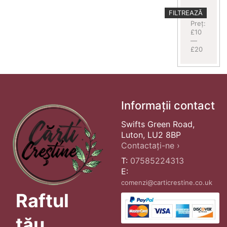
Preț
Preț
FILTREAZĂ
minim
maxim
Preț:
£10
—
£20
Informații contact
Swifts Green Road,
Luton, LU2 8BP
Contactați-ne ›
T:
07585224313
E:
comenzi@carticrestine.co.uk
Raftul
tău