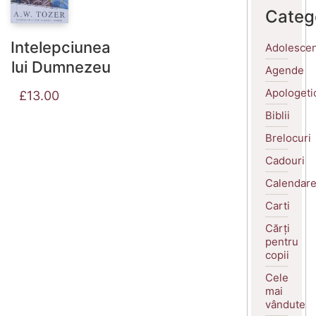
Categ
Intelepciunea
Adolescen
lui Dumnezeu
Agende
Apologeti
£
13.00
Biblii
Brelocuri
Cadouri
Calendar
Carti
Cărți
pentru
copii
Cele
mai
vândute