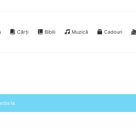
ă
Cărți
Biblii
Muzică
Cadouri
cția ta.