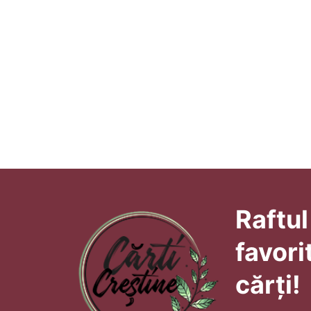
Raftul
favori
cărți!