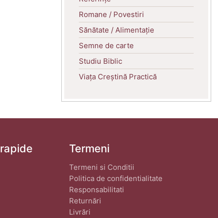
Romane / Povestiri
Sănătate / Alimentație
Semne de carte
Studiu Biblic
Viața Creștină Practică
 rapide
Termeni
Termeni si Conditii
Politica de confidentialitate
Responsabilitati
Returnări
Livrări