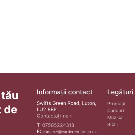
Informații contact
Legături
 tău
Swifts Green Road, Luton,
Promoții
t de
LU2 8BP
Cadouri
Contactați-ne ›
Muzică
Biblii
T:
07585224313
E:
comenzi@carticrestine.co.uk