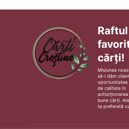
Raftul
favori
cărți!
Misiunea noas
să-i dăm client
oportunitatea s
de calitate în
achiziționarea
bune cărți. Al
ta preferată cu