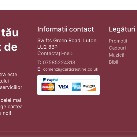
Informații contact
Legături
 tău
Swifts Green Road, Luton,
Promoții
t de
LU2 8BP
Cadouri
Contactați-ne ›
Muzică
Biblii
T:
07585224313
E:
comenzi@carticrestine.co.uk
tră este
ului
erviciilor
 celei mai
ege cartea
 noi!