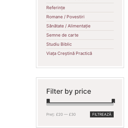
Referințe
Romane / Povestiri
Sănătate / Alimentație
Semne de carte
Studiu Biblic
Viața Creștină Practică
Filter by price
Preț
Preț
Preț:
£20
—
£30
FILTREAZĂ
minim
maxim