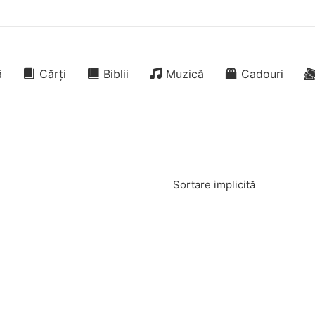
ă
Cărți
Biblii
Muzică
Cadouri
Sortare implicită