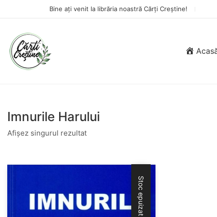
Bine ați venit la librăria noastră Cărți Creștine!
Acas
Imnurile Harului
Afișez singurul rezultat
Stoc epuizat