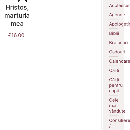
Adolescen
Hristos,
marturia
Agende
mea
Apologeti
Biblii
£
16.00
Brelocuri
Cadouri
Calendar
Carti
Cărți
pentru
copii
Cele
mai
vândute
Consilier
/