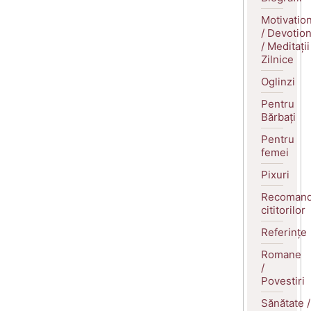
Motivatio
/ Devotio
/ Meditații
Zilnice
Oglinzi
Pentru
Bărbați
Pentru
femei
Pixuri
Recomand
cititorilor
Referințe
Romane
/
Povestiri
Sănătate /