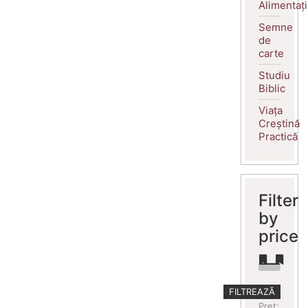
Alimentaț
Semne
de
carte
Studiu
Biblic
Viața
Creștină
Practică
Filter
by
price
Preț
Preț
FILTREAZĂ
minim
maxim
Preț: