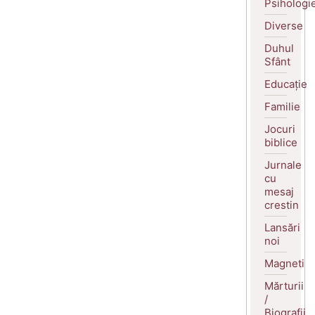
Psihologi
Diverse
Duhul
Sfânt
Educație
Familie
Jocuri
biblice
Jurnale
cu
mesaj
crestin
Lansări
noi
Magneti
Mărturii
/
Biografii