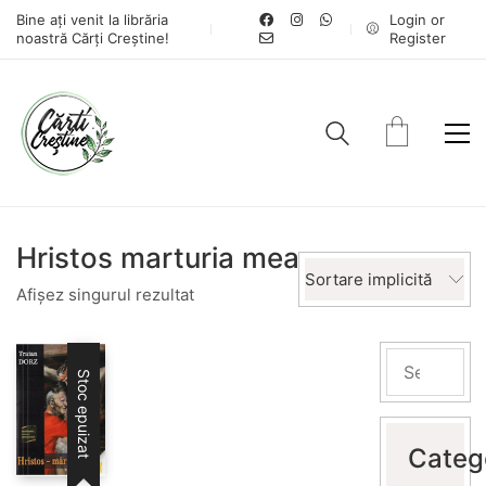
Bine ați venit la librăria
Login or
noastră Cărți Creștine!
Register
Hristos marturia mea
Sortare implicită
Afișez singurul rezultat
Stoc epuizat
Categ