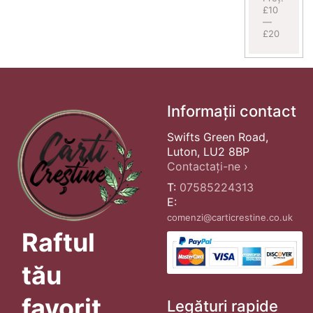
£10
—
£20
Informații contact
Swifts Green Road,
Luton, LU2 8BP
Contactați-ne ›
T:
07585224313
E:
comenzi@carticrestine.co.uk
Raftul
tău
favorit
Legături rapide