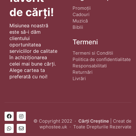
Promoții
de cărți!
Cadouri
Muzică
Misiunea noastră
Biblii
este să-i dăm
clientului
Termeni
oportunitatea
serviciilor de calitate
Termeni si Conditii
în achiziționarea
Politica de confidentialitate
celei mai bune cărți.
Responsabilitati
Alege cartea ta
Returnări
preferată cu noi!
Livrări
© Copyright 2022 ·
Cărți Creștine
| Creat de
wphostee.uk
· Toate Drepturile Rezervate