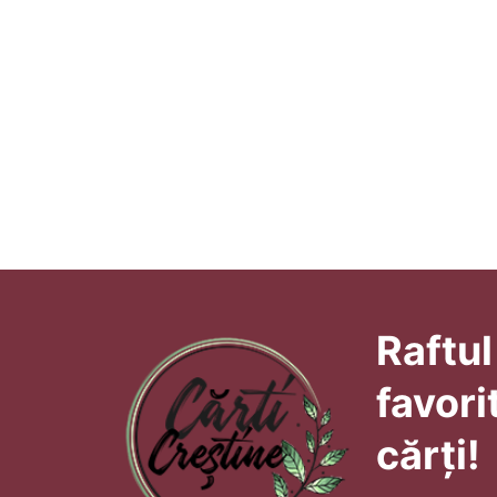
Raftul
favori
cărți!