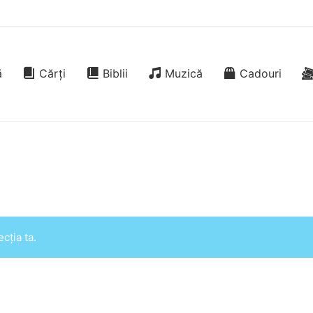
ă
Cărți
Biblii
Muzică
Cadouri
cția ta.