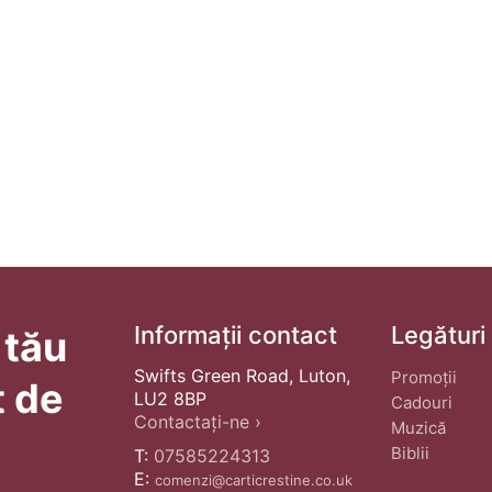
Informații contact
Legături
 tău
Swifts Green Road, Luton,
Promoții
t de
LU2 8BP
Cadouri
Contactați-ne ›
Muzică
Biblii
T:
07585224313
E:
comenzi@carticrestine.co.uk