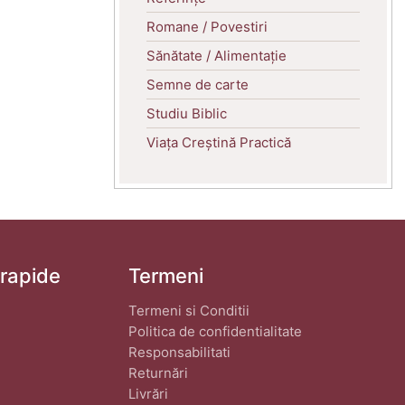
Romane / Povestiri
Sănătate / Alimentație
Semne de carte
Studiu Biblic
Viața Creștină Practică
 rapide
Termeni
Termeni si Conditii
Politica de confidentialitate
Responsabilitati
Returnări
Livrări