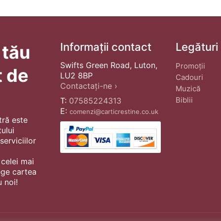
Informații contact
Legături
 tău
Swifts Green Road, Luton,
Promoții
t de
LU2 8BP
Cadouri
Contactați-ne ›
Muzică
Biblii
T:
07585224313
E:
comenzi@carticrestine.co.uk
tră este
ului
erviciilor
 celei mai
ege cartea
 noi!