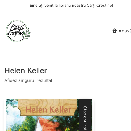
Bine ați venit la librăria noastră Cărți Creștine!
Acas
Helen Keller
Afișez singurul rezultat
Stoc epuizat