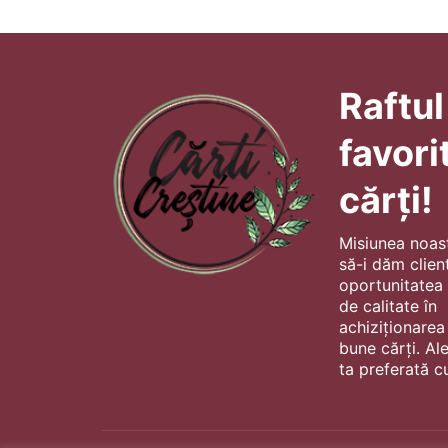
Raftul
favori
cărți!
Misiunea noas
să-i dăm client
oportunitatea s
de calitate în
achiziționarea
bune cărți. Al
ta preferată cu