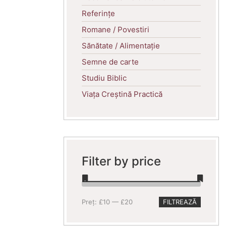
Referințe
Romane / Povestiri
Sănătate / Alimentație
Semne de carte
Studiu Biblic
Viața Creștină Practică
Filter by price
Preț
Preț
Preț:
£10
—
£20
FILTREAZĂ
minim
maxim