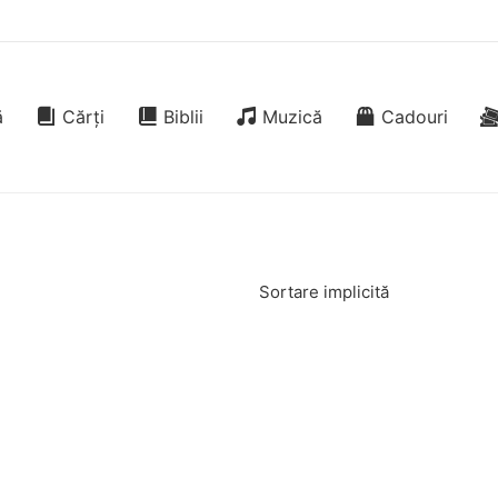
ă
Cărți
Biblii
Muzică
Cadouri
Sortare implicită