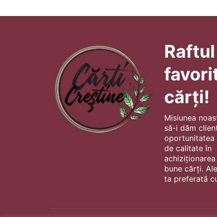
Raftul
favori
cărți!
Misiunea noas
să-i dăm client
oportunitatea s
de calitate în
achiziționarea
bune cărți. Al
ta preferată cu