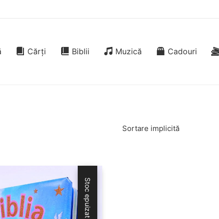
ă
Cărți
Biblii
Muzică
Cadouri
Sortare implicită
Stoc epuizat