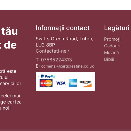
Informații contact
Legături
 tău
Swifts Green Road, Luton,
Promoții
t de
LU2 8BP
Cadouri
Contactați-ne ›
Muzică
Biblii
T:
07585224313
E:
comenzi@carticrestine.co.uk
tră este
ului
erviciilor
 celei mai
ege cartea
 noi!