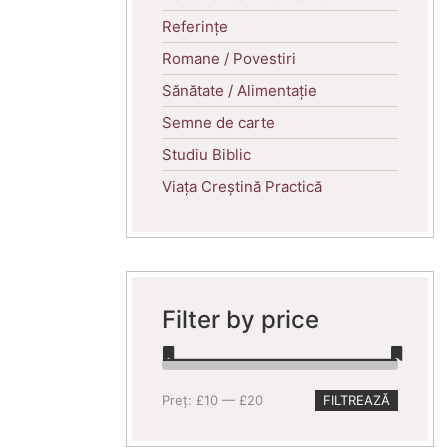
Referințe
Romane / Povestiri
Sănătate / Alimentație
Semne de carte
Studiu Biblic
Viața Creștină Practică
Filter by price
Preț
Preț
Preț:
£10
—
£20
FILTREAZĂ
minim
maxim