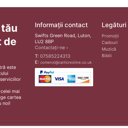
Informații contact
Legături
 tău
Swifts Green Road, Luton,
Promoții
t de
LU2 8BP
Cadouri
Contactați-ne ›
Muzică
Biblii
T:
07585224313
E:
comenzi@carticrestine.co.uk
tră este
ului
erviciilor
 celei mai
ege cartea
 noi!