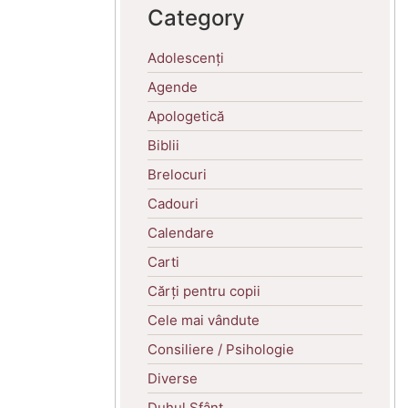
Category
Adolescenți
Agende
Apologetică
Biblii
Brelocuri
Cadouri
Calendare
Carti
Cărți pentru copii
Cele mai vândute
Consiliere / Psihologie
Diverse
Duhul Sfânt