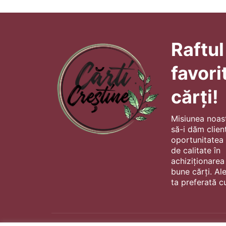
Raftul
favori
cărți!
Misiunea noas
să-i dăm client
oportunitatea s
de calitate în
achiziționarea
bune cărți. Al
ta preferată cu