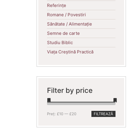
Referințe
Romane / Povestiri
Sănătate / Alimentație
Semne de carte
Studiu Biblic
Viața Creștină Practică
Filter by price
Preț
Preț
Preț:
£10
—
£20
FILTREAZĂ
minim
maxim