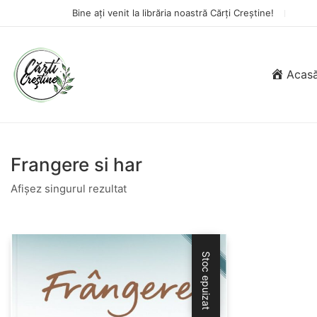
Bine ați venit la librăria noastră Cărți Creștine!
Acas
Frangere si har
Afișez singurul rezultat
Stoc epuizat