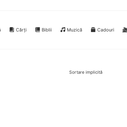
ă
Cărți
Biblii
Muzică
Cadouri
Sortare implicită