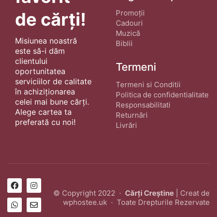
Promoții
de cărți!
Cadouri
Muzică
Misiunea noastră
Biblii
este să-i dăm
clientului
Termeni
oportunitatea
serviciilor de calitate
Termeni si Conditii
în achiziționarea
Politica de confidentialitate
celei mai bune cărți.
Responsabilitati
Alege cartea ta
Returnări
preferată cu noi!
Livrări
© Copyright 2022 ·
Cărți Creștine
| Creat de
wphostee.uk
· Toate Drepturile Rezervate