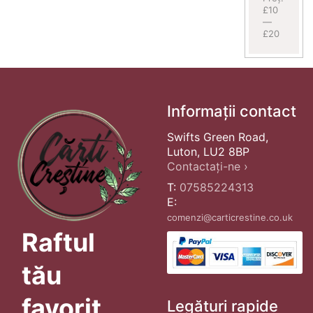
£10
—
£20
Informații contact
Swifts Green Road,
Luton, LU2 8BP
Contactați-ne ›
T:
07585224313
E:
comenzi@carticrestine.co.uk
Raftul
tău
favorit
Legături rapide