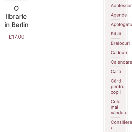
Adolescen
O
Agende
librarie
in Berlin
Apologeti
Biblii
£
17.00
Brelocuri
Cadouri
Calendar
Carti
Cărți
pentru
copii
Cele
mai
vândute
Consilier
/