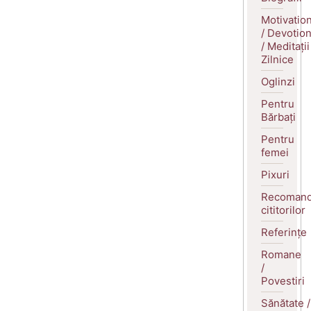
Motivatio
/ Devotio
/ Meditații
Zilnice
Oglinzi
Pentru
Bărbați
Pentru
femei
Pixuri
Recomand
cititorilor
Referințe
Romane
/
Povestiri
Sănătate /