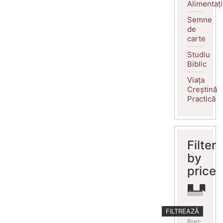
Alimentaț
Semne
de
carte
Studiu
Biblic
Viața
Creștină
Practică
Filter
by
price
Preț
Preț
FILTREAZĂ
minim
maxim
Preț: