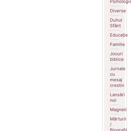
Psihologi
Diverse
Duhul
Sfânt
Educație
Familie
Jocuri
biblice
Jurnale
cu
mesaj
crestin
Lansări
noi
Magneti
Mărturii
/
Biografii