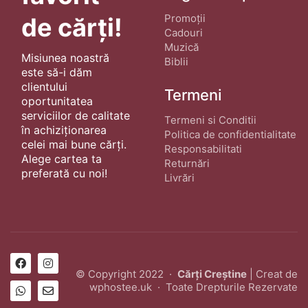
Promoții
de cărți!
Cadouri
Muzică
Misiunea noastră
Biblii
este să-i dăm
clientului
Termeni
oportunitatea
serviciilor de calitate
Termeni si Conditii
în achiziționarea
Politica de confidentialitate
celei mai bune cărți.
Responsabilitati
Alege cartea ta
Returnări
preferată cu noi!
Livrări
© Copyright 2022 ·
Cărți Creștine
| Creat de
wphostee.uk
· Toate Drepturile Rezervate