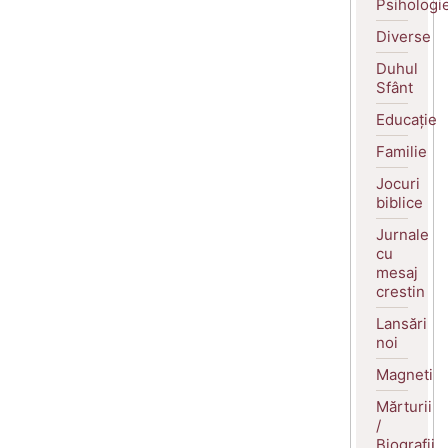
Psihologi
Diverse
Duhul
Sfânt
Educație
Familie
Jocuri
biblice
Jurnale
cu
mesaj
crestin
Lansări
noi
Magneti
Mărturii
/
Biografii