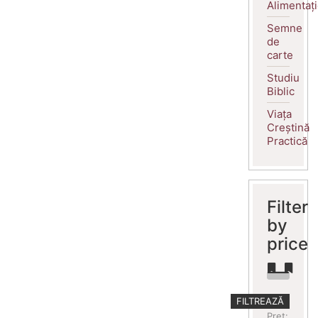
Alimentaț
Semne
de
carte
Studiu
Biblic
Viața
Creștină
Practică
Filter
by
price
Preț
Preț
FILTREAZĂ
minim
maxim
Preț: