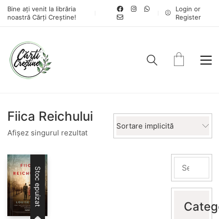
Bine ați venit la librăria
Login or
noastră Cărți Creștine!
Register
Fiica Reichului
Sortare implicită
Afișez singurul rezultat
Stoc epuizat
Categ