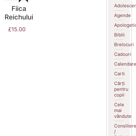
Adolescen
Fiica
Agende
Reichului
Apologeti
£
15.00
Biblii
Brelocuri
Cadouri
Calendar
Carti
Cărți
pentru
copii
Cele
mai
vândute
Consilier
/