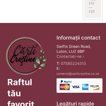
£10
—
£20
Informații contact
Swifts Green Road,
Luton, LU2 8BP
Contactați-ne ›
T:
07585224313
E:
comenzi@carticrestine.co.uk
Raftul
tău
favorit
Legături rapide