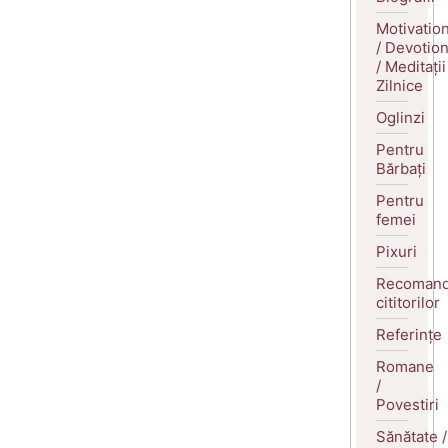
Motivatio
/ Devotio
/ Meditații
Zilnice
Oglinzi
Pentru
Bărbați
Pentru
femei
Pixuri
Recomand
cititorilor
Referințe
Romane
/
Povestiri
Sănătate /