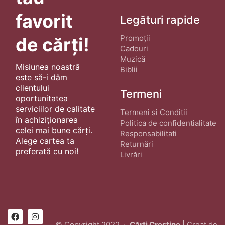
favorit
Legături rapide
Promoții
de cărți!
Cadouri
Muzică
Misiunea noastră
Biblii
este să-i dăm
clientului
Termeni
oportunitatea
serviciilor de calitate
Termeni si Conditii
în achiziționarea
Politica de confidentialitate
celei mai bune cărți.
Responsabilitati
Alege cartea ta
Returnări
preferată cu noi!
Livrări
© Copyright 2022 ·
Cărți Creștine
| Creat de