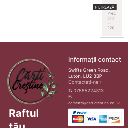
Preț
Preț
FILTREAZĂ
minim
maxim
Preț:
£10
—
£20
Informații contact
Swifts Green Road,
Luton, LU2 8BP
Contactați-ne ›
T:
07585224313
E:
comenzi@carticrestine.co.uk
Raftul
tău