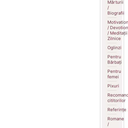
Mărturii
/
Biografii
Motivatio
/ Devotio
/ Meditații
Zilnice
Oglinzi
Pentru
Bărbați
Pentru
femei
Pixuri
Recomand
cititorilor
Referințe
Romane
/