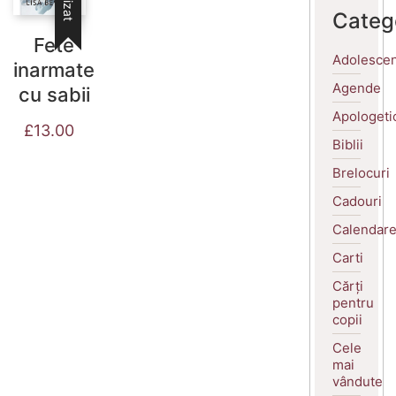
Categ
Fete
Adolescen
inarmate
Agende
cu sabii
Apologeti
£
13.00
Biblii
Brelocuri
Cadouri
Calendar
Carti
Cărți
pentru
copii
Cele
mai
vândute