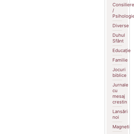
Consilier
/
Psihologi
Diverse
Duhul
Sfânt
Educație
Familie
Jocuri
biblice
Jurnale
cu
mesaj
crestin
Lansări
noi
Magneti