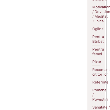
Motivatio
/ Devotio
/ Meditații
Zilnice
Oglinzi
Pentru
Bărbați
Pentru
femei
Pixuri
Recomand
cititorilor
Referințe
Romane
/
Povestiri
Sănătate /