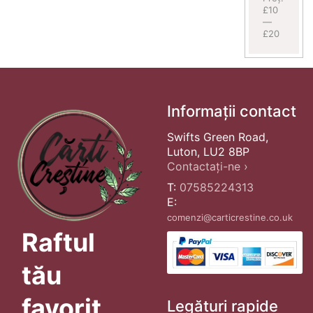
£10
—
£20
Informații contact
Swifts Green Road,
Luton, LU2 8BP
Contactați-ne ›
T:
07585224313
E:
comenzi@carticrestine.co.uk
Raftul
tău
favorit
Legături rapide