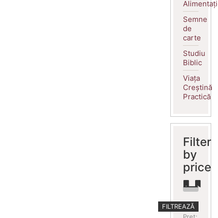
Alimentaț
Semne
de
carte
Studiu
Biblic
Viața
Creștină
Practică
Filter
by
price
Preț
Preț
FILTREAZĂ
minim
maxim
Preț: