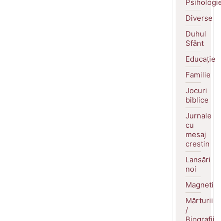
Psihologi
Diverse
Duhul
Sfânt
Educație
Familie
Jocuri
biblice
Jurnale
cu
mesaj
crestin
Lansări
noi
Magneti
Mărturii
/
Biografii