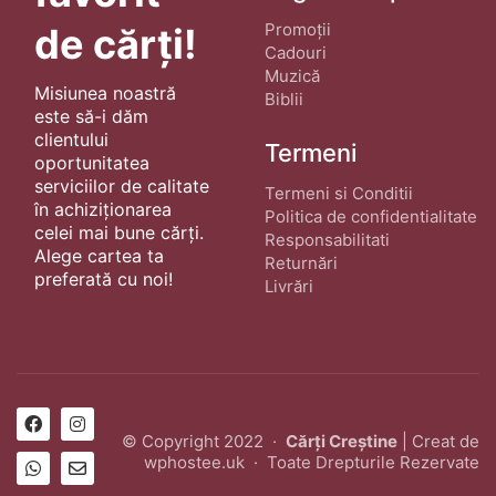
Promoții
de cărți!
Cadouri
Muzică
Misiunea noastră
Biblii
este să-i dăm
clientului
Termeni
oportunitatea
serviciilor de calitate
Termeni si Conditii
în achiziționarea
Politica de confidentialitate
celei mai bune cărți.
Responsabilitati
Alege cartea ta
Returnări
preferată cu noi!
Livrări
© Copyright 2022 ·
Cărți Creștine
| Creat de
wphostee.uk
· Toate Drepturile Rezervate