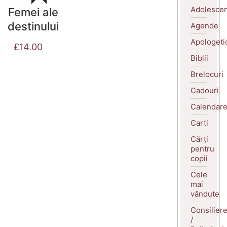
Adolescen
Femei ale
destinului
Agende
Apologeti
£
14.00
Biblii
Brelocuri
Cadouri
Calendar
Carti
Cărți
pentru
copii
Cele
mai
vândute
Consilier
/