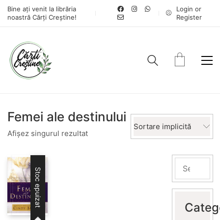
Bine ați venit la librăria
Login or
noastră Cărți Creștine!
Register
Femei ale destinului
Sortare implicită
Afișez singurul rezultat
Stoc epuizat
Categ