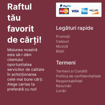
Raftul
tău
favorit
Legături rapide
Promoții
de cărți!
Cadouri
Muzică
Misiunea noastră
Biblii
este să-i dăm
clientului
Termeni
oportunitatea
serviciilor de calitate
Termeni si Conditii
în achiziționarea
Politica de confidentialitate
celei mai bune cărți.
Responsabilitati
Alege cartea ta
Returnări
preferată cu noi!
Livrări