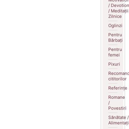
/ Devotio
/ Meditații
Zilnice
Oglinzi
Pentru
Bărbați
Pentru
femei
Pixuri
Recomand
cititorilor
Referințe
Romane
/
Povestiri
Sănătate /
Alimentaț