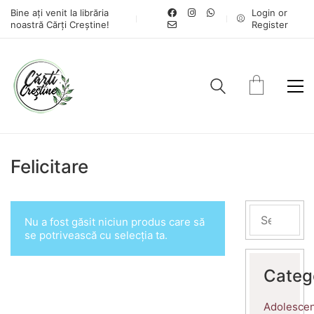
Bine ați venit la librăria
Login or
noastră Cărți Creștine!
Register
Felicitare
Nu a fost găsit niciun produs care să
se potrivească cu selecția ta.
Categ
Adolescen