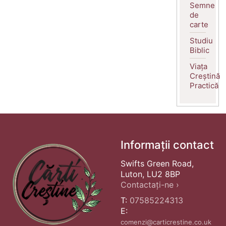
Semne
de
carte
Studiu
Biblic
Viața
Creștină
Practică
Informații contact
Swifts Green Road,
Luton, LU2 8BP
Contactați-ne ›
T:
07585224313
E:
comenzi@carticrestine.co.uk