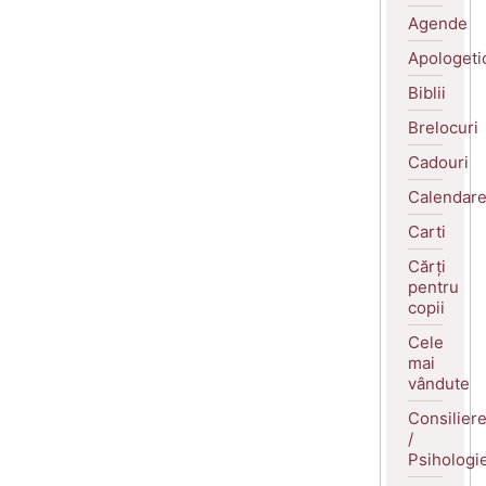
Agende
Apologeti
Biblii
Brelocuri
Cadouri
Calendar
Carti
Cărți
pentru
copii
Cele
mai
vândute
Consilier
/
Psihologi