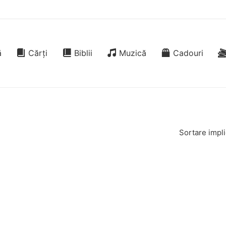
ă
Cărți
Biblii
Muzică
Cadouri
Sortare impli