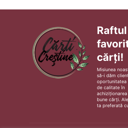
Raftul
favori
cărți!
Misiunea noas
să-i dăm client
oportunitatea s
de calitate în
achiziționarea
bune cărți. Al
ta preferată cu