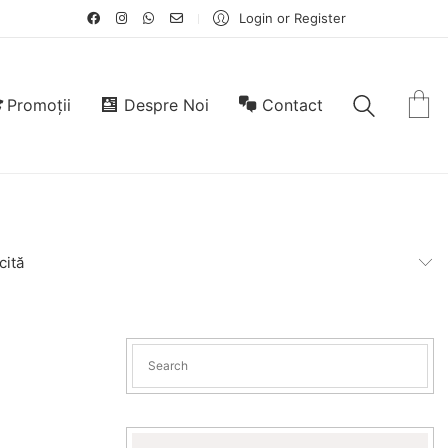
Login or Register
Promoții
Despre Noi
Contact
cită