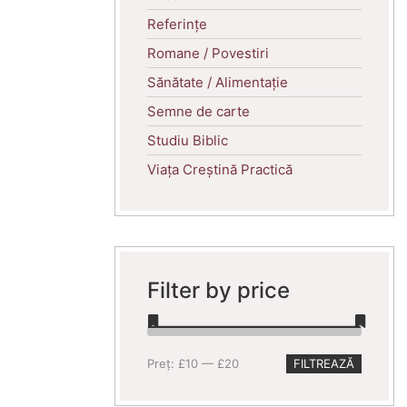
Referințe
Romane / Povestiri
Sănătate / Alimentație
Semne de carte
Studiu Biblic
Viața Creștină Practică
Filter by price
Preț
Preț
Preț:
£10
—
£20
FILTREAZĂ
minim
maxim