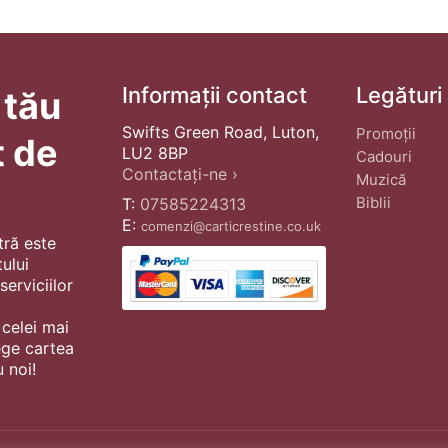
Informații contact
Legături
 tău
Swifts Green Road, Luton,
Promoții
t de
LU2 8BP
Cadouri
Contactați-ne ›
Muzică
Biblii
T:
07585224313
E:
comenzi@carticrestine.co.uk
tră este
ului
erviciilor
 celei mai
ege cartea
 noi!