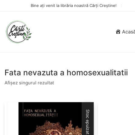
Bine ați venit la librăria noastră Cărți Creștine!
Acas
Fata nevazuta a homosexualitatii
Afișez singurul rezultat
Stoc epuizat