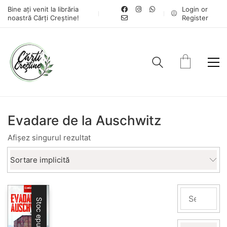
Bine ați venit la librăria
Login or
noastră Cărți Creștine!
Register
Evadare de la Auschwitz
Afișez singurul rezultat
Sortare implicită
Stoc epuizat