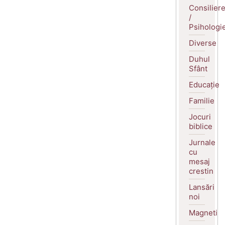
Consilier
/
Psihologi
Diverse
Duhul
Sfânt
Educație
Familie
Jocuri
biblice
Jurnale
cu
mesaj
crestin
Lansări
noi
Magneti