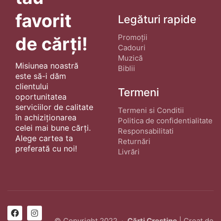
favorit
Legături rapide
Promoții
de cărți!
Cadouri
Muzică
Misiunea noastră
Biblii
este să-i dăm
clientului
Termeni
oportunitatea
serviciilor de calitate
Termeni si Conditii
în achiziționarea
Politica de confidentialitate
celei mai bune cărți.
Responsabilitati
Alege cartea ta
Returnări
preferată cu noi!
Livrări
© Copyright 2022 ·
Cărți Creștine
| Creat de