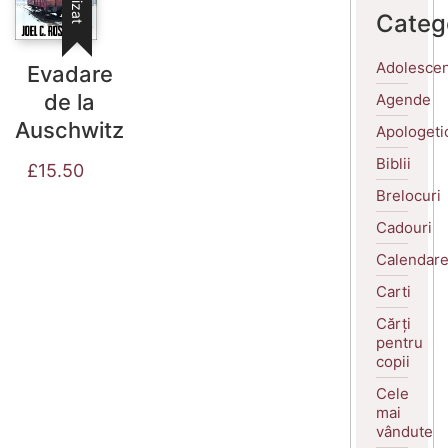
Categ
Adolescen
Evadare
de la
Agende
Auschwitz
Apologeti
Biblii
£
15.50
Brelocuri
Cadouri
Calendar
Carti
Cărți
pentru
copii
Cele
mai
vândute