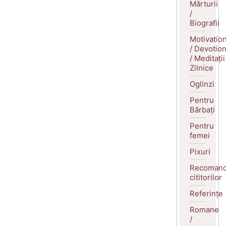
Mărturii
/
Biografii
Motivatio
/ Devotio
/ Meditații
Zilnice
Oglinzi
Pentru
Bărbați
Pentru
femei
Pixuri
Recomand
cititorilor
Referințe
Romane
/