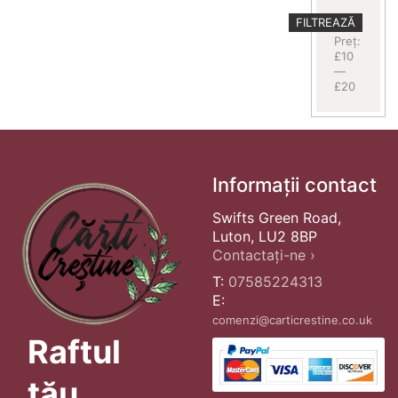
Preț
Preț
FILTREAZĂ
minim
maxim
Preț:
£10
—
£20
Informații contact
Swifts Green Road,
Luton, LU2 8BP
Contactați-ne ›
T:
07585224313
E:
comenzi@carticrestine.co.uk
Raftul
tău