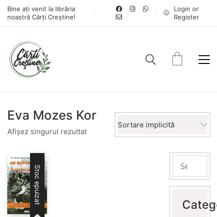
Bine ați venit la librăria
Login or
noastră Cărți Creștine!
Register
Eva Mozes Kor
Sortare implicită
Afișez singurul rezultat
Stoc epuizat
Categ