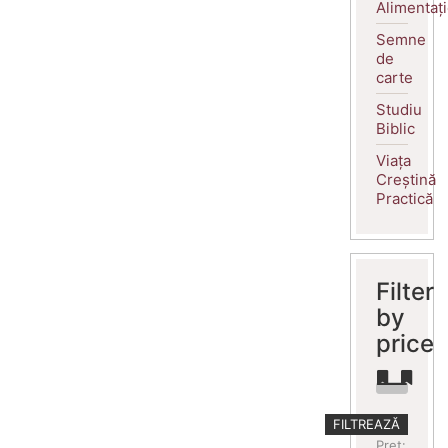
Alimentaț
Semne
de
carte
Studiu
Biblic
Viața
Creștină
Practică
Filter
by
price
Preț
Preț
FILTREAZĂ
minim
maxim
Preț: