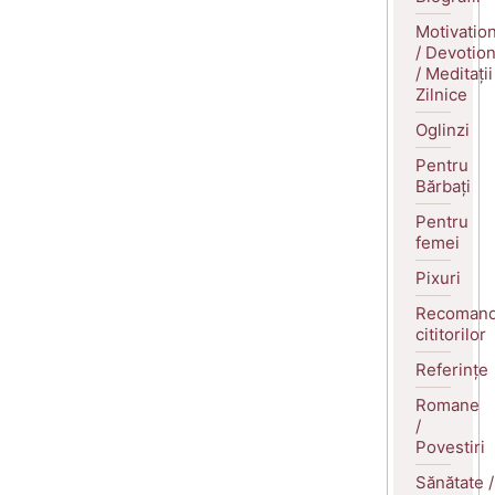
Motivatio
/ Devotio
/ Meditații
Zilnice
Oglinzi
Pentru
Bărbați
Pentru
femei
Pixuri
Recomand
cititorilor
Referințe
Romane
/
Povestiri
Sănătate /