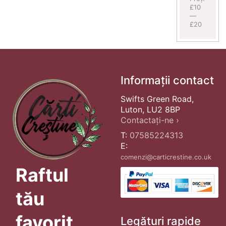
£10
—
£20
Informații contact
Swifts Green Road,
Luton, LU2 8BP
Contactați-ne ›
T:
07585224313
E:
comenzi@carticrestine.co.uk
Raftul
tău
favorit
Legături rapide