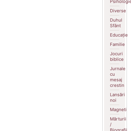
Psihologi
Diverse
Duhul
Sfânt
Educație
Familie
Jocuri
biblice
Jurnale
cu
mesaj
crestin
Lansări
noi
Magneti
Mărturii
/
Biografii