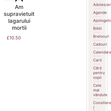
Adolescen
Am
Agende
supravietuit
lagarului
Apologeti
mortii
Biblii
Brelocuri
£
10.50
Cadouri
Calendar
Carti
Cărți
pentru
copii
Cele
mai
vândute
Consilier
/