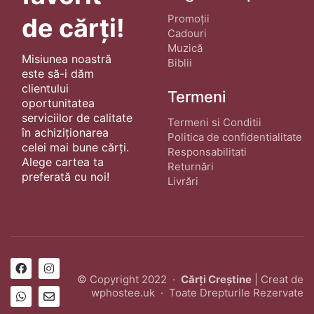
Promoții
de cărți!
Cadouri
Muzică
Misiunea noastră
Biblii
este să-i dăm
clientului
Termeni
oportunitatea
serviciilor de calitate
Termeni si Conditii
în achiziționarea
Politica de confidentialitate
celei mai bune cărți.
Responsabilitati
Alege cartea ta
Returnări
preferată cu noi!
Livrări
© Copyright 2022 ·
Cărți Creștine
| Creat de
wphostee.uk
· Toate Drepturile Rezervate