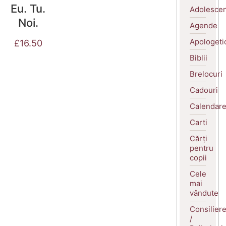
Eu. Tu.
Adolescen
Noi.
Agende
Apologeti
£
16.50
Biblii
Brelocuri
Cadouri
Calendar
Carti
Cărți
pentru
copii
Cele
mai
vândute
Consilier
/