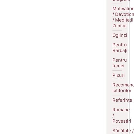
Motivatio
/ Devotio
/ Meditații
Zilnice
Oglinzi
Pentru
Bărbați
Pentru
femei
Pixuri
Recomand
cititorilor
Referințe
Romane
/
Povestiri
Sănătate /