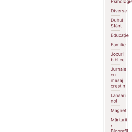
Psihologi
Diverse
Duhul
Sfânt
Educație
Familie
Jocuri
biblice
Jurnale
cu
mesaj
crestin
Lansări
noi
Magneti
Mărturii
/
Biografii