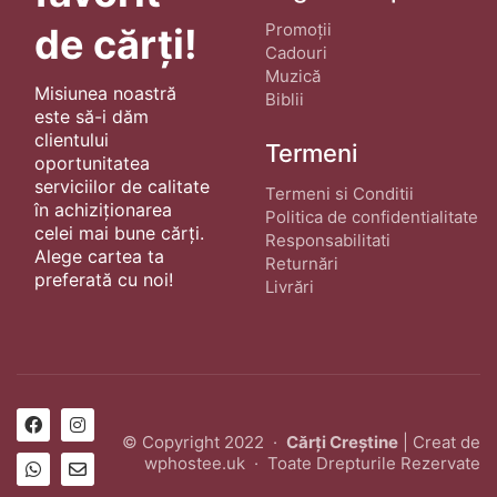
Promoții
de cărți!
Cadouri
Muzică
Misiunea noastră
Biblii
este să-i dăm
clientului
Termeni
oportunitatea
serviciilor de calitate
Termeni si Conditii
în achiziționarea
Politica de confidentialitate
celei mai bune cărți.
Responsabilitati
Alege cartea ta
Returnări
preferată cu noi!
Livrări
© Copyright 2022 ·
Cărți Creștine
| Creat de
wphostee.uk
· Toate Drepturile Rezervate