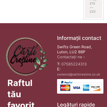
£10
—
£20
Informații contact
Swifts Green Road,
Luton, LU2 8BP
Contactați-ne ›
T:
07585224313
E:
comenzi@carticrestine.co.uk
Raftul
tău
favorit
Legături rapide