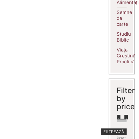
Alimentaț
Semne
de
carte
Studiu
Biblic
Viața
Creștină
Practică
Filter
by
price
Preț
Preț
FILTREAZĂ
minim
maxim
Preț: