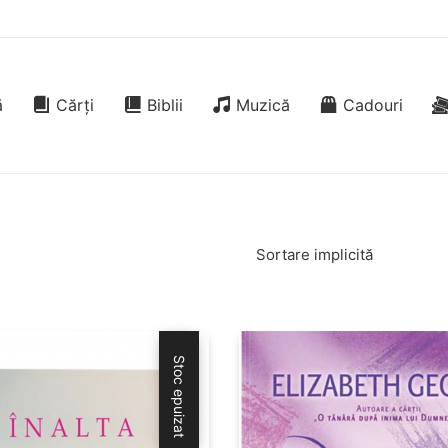
ă
Cărți
Biblii
Muzică
Cadouri
Sortare implicită
Stoc epuizat