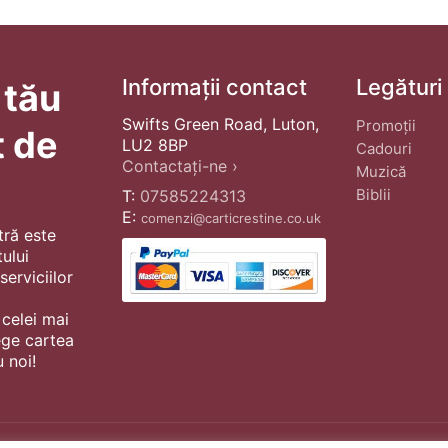
Informații contact
Legături
 tău
Swifts Green Road, Luton,
Promoții
t de
LU2 8BP
Cadouri
Contactați-ne ›
Muzică
Biblii
T:
07585224313
E:
comenzi@carticrestine.co.uk
tră este
ului
erviciilor
 celei mai
ege cartea
 noi!