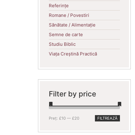
Referințe
Romane / Povestiri
Sănătate / Alimentație
Semne de carte
Studiu Biblic
Viața Creștină Practică
Filter by price
Preț
Preț
Preț:
£10
—
£20
FILTREAZĂ
minim
maxim