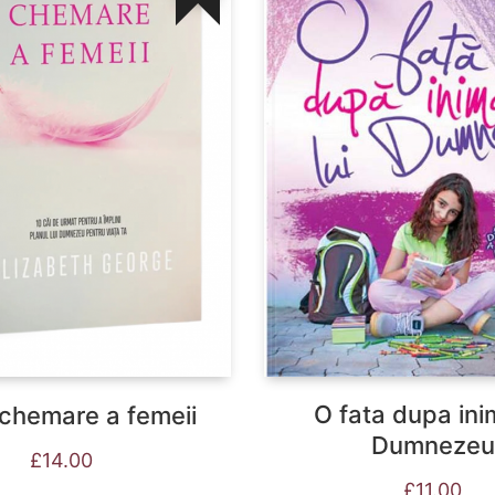
O fata dupa ini
 chemare a femeii
Dumnezeu
£
14.00
£
11.00