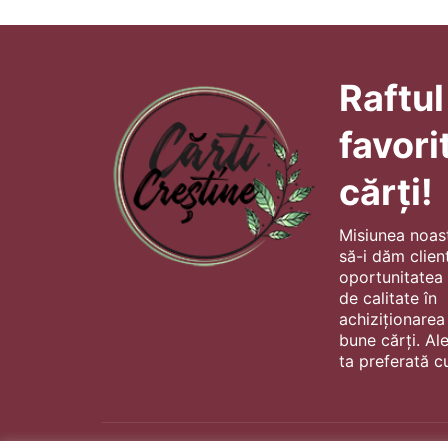
Raftul
favori
cărți!
Misiunea noas
să-i dăm client
oportunitatea s
de calitate în
achiziționarea
bune cărți. Al
ta preferată cu