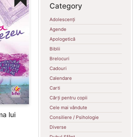
Category
Adolescenți
Agende
Apologetică
Biblii
Brelocuri
Cadouri
Calendare
Carti
Cărți pentru copii
Cele mai vândute
ma lui
Consiliere / Psihologie
Diverse
Duhul Sfânt