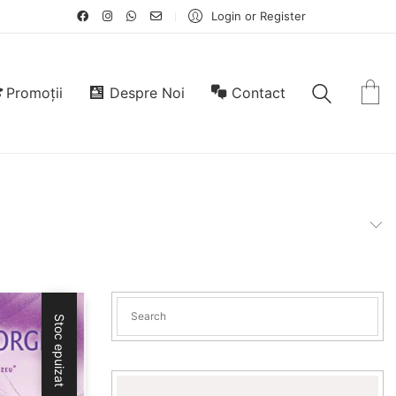
Login or Register
Promoții
Despre Noi
Contact
Stoc epuizat