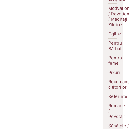
Motivatio
/ Devotio
/ Meditații
Zilnice
Oglinzi
Pentru
Bărbați
Pentru
femei
Pixuri
Recomand
cititorilor
Referințe
Romane
/
Povestiri
Sănătate /