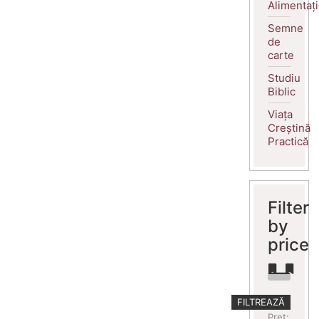
Alimentaț
Semne
de
carte
Studiu
Biblic
Viața
Creștină
Practică
Filter
by
price
Preț
Preț
FILTREAZĂ
minim
maxim
Preț: