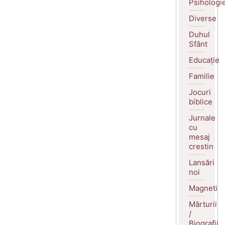
Psihologi
Diverse
Duhul
Sfânt
Educație
Familie
Jocuri
biblice
Jurnale
cu
mesaj
crestin
Lansări
noi
Magneti
Mărturii
/
Biografii