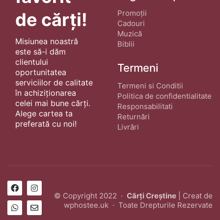
Promoții
de cărți!
Cadouri
Muzică
Misiunea noastră
Biblii
este să-i dăm
clientului
Termeni
oportunitatea
serviciilor de calitate
Termeni si Conditii
în achiziționarea
Politica de confidentialitate
celei mai bune cărți.
Responsabilitati
Alege cartea ta
Returnări
preferată cu noi!
Livrări
© Copyright 2022 ·
Cărți Creștine
| Creat de
wphostee.uk
· Toate Drepturile Rezervate