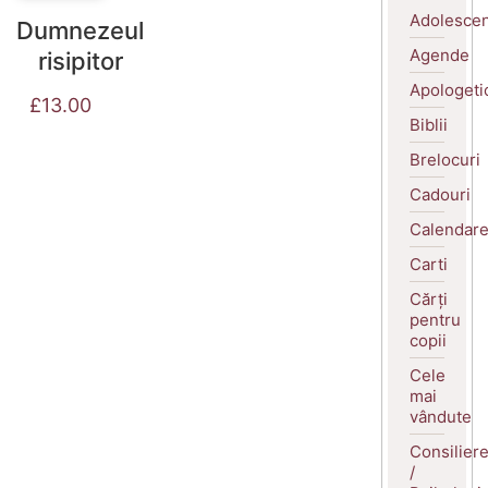
Adolescen
Dumnezeul
Agende
risipitor
Apologeti
£
13.00
Biblii
Brelocuri
Cadouri
Calendar
Carti
Cărți
pentru
copii
Cele
mai
vândute
Consilier
/